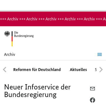
Hinweis:
Archiv-
+++ Archiv +++ Archiv +++ Archiv +++ Archiv +++ Archiv +++ A
Seite
Archiv
Neuer
Infoservice
der
Reformen für Deutschland
Aktuelles
Schwe
Bundesregierung
Neuer Infoservice der
PER
Bundesregierung
E-
MAIL
PER
TEILEN
FACEB