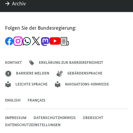
Archiv
Folgen Sie der Bundesregierung:
Zur
Zum
Zum
Zum
Zum
Zum
Newsletter-
Facebook-
Instagram-
WhatsApp-
X-
Mastodon-
YouTube-
Anmeldung
Seite
Account
Kanal
Kanal
Kanal
Kanal
der
der
der
der
des
der
der
Bundesregierung
Bundesregierung
Bundesregierung
Bundesregierung
Regierungssprechers
Bundesregierung
Bundesregierung
KONTAKT
ERKLÄRUNG ZUR BARRIEREFREIHEIT
BARRIERE MELDEN
GEBÄRDENSPRACHE
LEICHTE SPRACHE
NAVIGATIONS-HINWEISE
ENGLISH
FRANÇAIS
IMPRESSUM
DATENSCHUTZHINWEIS
ÜBERSICHT
DATENSCHUTZEINSTELLUNGEN