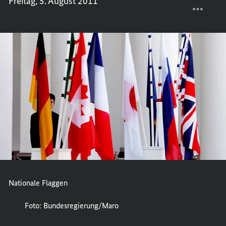
Freitag, 5. August 2011
NATIO
TEILEN
FLAGG
NATIO
FLAGG
Nationale Flaggen
Foto: Bundesregierung/Maro