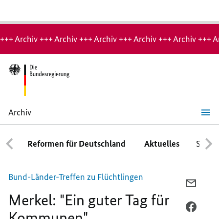
Hinweis:
Archiv-
+++ Archiv +++ Archiv +++ Archiv +++ Archiv +++ Archiv +++ A
Seite
Archiv
Merkel:
"Ein
guter
Reformen für Deutschland
Aktuelles
Schwe
Tag
für
Kommunen"
Bund-Länder-Treffen zu Flüchtlingen
PER
Merkel: "Ein guter Tag für
E-
MAIL
PER
Kommunen"
TEILEN
FACEB