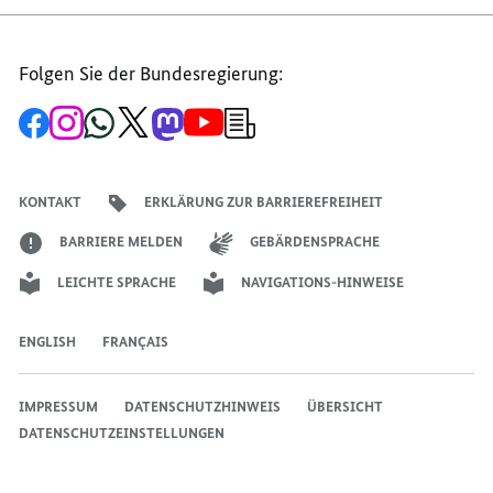
Folgen Sie der Bundesregierung:
Zur
Zum
Zum
Zum
Zum
Zum
Newsletter-
Facebook-
Instagram-
WhatsApp-
X-
Mastodon-
YouTube-
Anmeldung
Seite
Account
Kanal
Kanal
Kanal
Kanal
der
der
der
der
des
der
der
Bundesregierung
Bundesregierung
Bundesregierung
Bundesregierung
Regierungssprechers
Bundesregierung
Bundesregierung
KONTAKT
ERKLÄRUNG ZUR BARRIEREFREIHEIT
BARRIERE MELDEN
GEBÄRDENSPRACHE
LEICHTE SPRACHE
NAVIGATIONS-HINWEISE
ENGLISH
FRANÇAIS
IMPRESSUM
DATENSCHUTZHINWEIS
ÜBERSICHT
DATENSCHUTZEINSTELLUNGEN