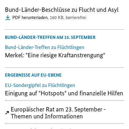
MERKEL:
"EIN
"EIN
Bund-Länder-Beschlüsse zu Flucht und Asyl
"EIN
GUTER
GUTER
PDF herunterladen,
160 KB,
barrierefrei
GUTER
TAG
TAG
TAG
FÜR
FÜR
FÜR
KOMMUNEN"
KOMMUNEN"
BUND-LÄNDER-TREFFEN AM 15. SEPTEMBER
KOMMUNEN"
Bund-Länder-Treffen zu Flüchtlingen
Merkel: "Eine riesige Kraftanstrengung"
ERGEBNISSE AUF EU-EBENE
EU-Sondergipfel zu Flüchtlingen
Einigung auf "Hotspots" und finanzielle Hilfen
Europäischer Rat am 23. September -
Themen und Informationen