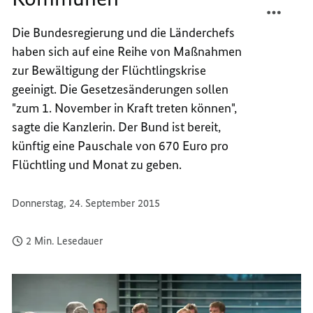
MERKE
TEILEN
Die Bundesregierung und die Länderchefs
"EIN
MERKE
haben sich auf eine Reihe von Maßnahmen
GUTER
"EIN
TAG
GUTER
zur Bewältigung der Flüchtlingskrise
FÜR
TAG
geeinigt. Die Gesetzesänderungen sollen
KOMM
FÜR
"zum 1. November in Kraft treten können",
KOMM
sagte die Kanzlerin. Der Bund ist bereit,
künftig eine Pauschale von 670 Euro pro
Flüchtling und Monat zu geben.
Donnerstag, 24. September 2015
2 Min. Lesedauer