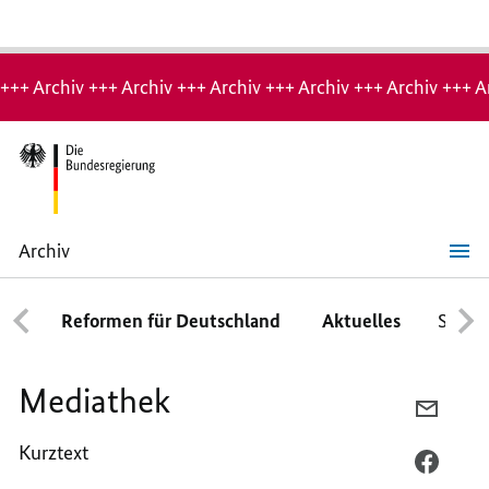
Hinweis:
Archiv-
+++ Archiv +++ Archiv +++ Archiv +++ Archiv +++ Archiv +++ A
Seite
Archiv
Mediathek
Reformen für Deutschland
Aktuelles
Schwe
Mediathek
PER
E-
Kurztext
MAIL
PER
TEILEN
FACEB