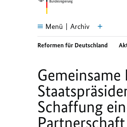
Menü
Archiv
Gemeinsame
Erklärung
Reformen für Deutschland
Ak
zum
Besuch
von
Staatspräsident
Xi:
Schaffung
Gemeinsame E
einer
umfassenden
strategischen
Staatspräsiden
Partnerschaft
zwischen
Deutschland
und
Schaffung ein
China
Partnerschaf