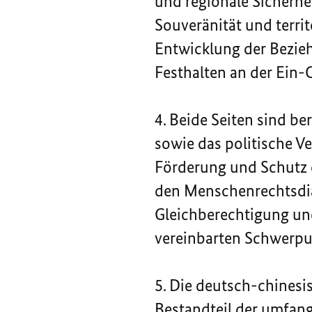
und regionale Sicherhe
Souveränität und territ
Entwicklung der Bezieh
Festhalten an der Ein-C
4. Beide Seiten sind be
sowie das politische V
Förderung und Schutz d
den Menschenrechtsdia
Gleichberechtigung un
vereinbarten Schwerpun
5. Die deutsch-chinesi
Bestandteil der umfang