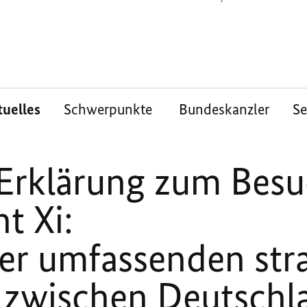
tuelles
Schwerpunkte
Bundeskanzler
S
rklärung zum Besu
t Xi:
er umfassenden str
t zwischen Deutschl