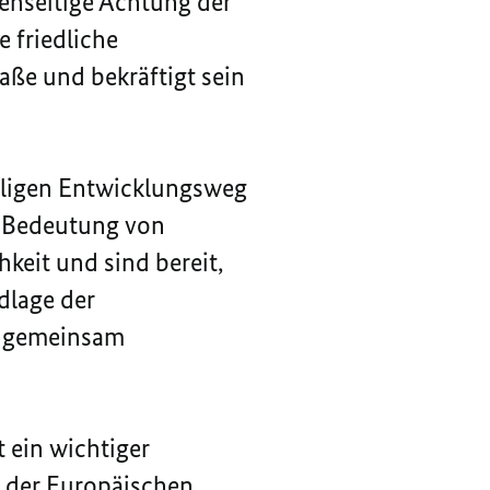
genseitige Achtung der
e friedliche
ße und bekräftigt sein
weiligen Entwicklungsweg
ie Bedeutung von
eit und sind bereit,
dlage der
n gemeinsam
 ein wichtiger
n der Europäischen