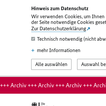
I
II
III
IV
V
Hinweis zum Datenschutz
Wir verwenden Cookies, um Ihnen d
der Seite notwendige Cookies geset
Zur Datenschutzerklärung
Technisch notwendig (nicht abw
mehr Informationen
Alle auswählen
Auswahl be
Hinweis:
Archiv-
+++ Archiv +++ Archiv +++ Archiv +++ Archi
Seite