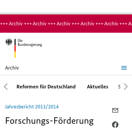
Hinweis:
Archiv-
+++ Archiv +++ Archiv +++ Archiv +++ Archiv +++ Archiv +++ A
Seite
Archiv
Forschungs-
Förderung
Reformen für Deutschland
Aktuelles
Schwe
Jahresbericht 2013/2014
PER
Forschungs-Förderung
E-
MAIL
PER
TEILEN
FACEB