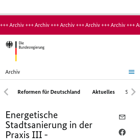
Hinweis:
Archiv-
+++ Archiv +++ Archiv +++ Archiv +++ Archiv +++ Archiv +++ A
Seite
Archiv
Energetische
Stadtsanierung
in
Reformen für Deutschland
Aktuelles
Schwe
der
Praxis
III
-
Energetische
Umsetzungserfolge
PER
und
Stadtsanierung in der
Herausforderungen
E-
für
Praxis III -
MAIL
PER
die
TEILEN
FACEB