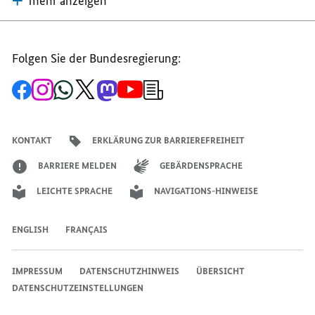
mehr anzeigen
Folgen Sie der Bundesregierung:
Zur
Zum
Zum
Zum
Zum
Zum
Newsletter-
Facebook-
Instagram-
WhatsApp-
X-
Mastodon-
YouTube-
Anmeldung
Seite
Account
Kanal
Kanal
Kanal
Kanal
der
der
der
der
des
der
der
Bundesregierung
Bundesregierung
Bundesregierung
Bundesregierung
Regierungssprechers
Bundesregierung
Bundesregierung
KONTAKT
ERKLÄRUNG ZUR BARRIEREFREIHEIT
BARRIERE MELDEN
GEBÄRDENSPRACHE
LEICHTE SPRACHE
NAVIGATIONS-HINWEISE
ENGLISH
FRANÇAIS
IMPRESSUM
DATENSCHUTZHINWEIS
ÜBERSICHT
DATENSCHUTZEINSTELLUNGEN