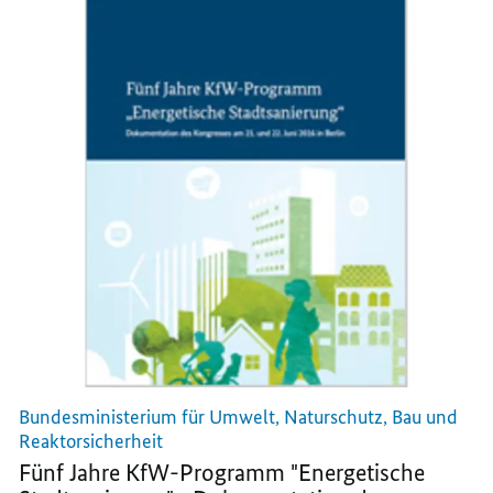
PRAXIS
III
III
III
-
-
-
UMSETZUNGSERFOLGE
UMSETZUNGSE
UMSETZUNGSERFOLGE
UND
UND
UND
HERAUSFORDERUNGEN
HERAUSFORDE
HERAUSFORDERUNGEN
FÜR
FÜR
FÜR
DIE
DIE
DIE
ZUKUNFT
ZUKUNFT
ZUKUNFT
Bundesministerium für Umwelt, Naturschutz, Bau und
Reaktorsicherheit
Fünf Jahre KfW-Programm "Energetische