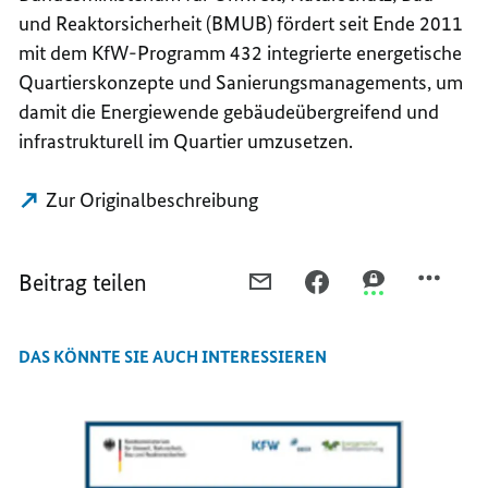
und Reaktorsicherheit (BMUB) fördert seit Ende 2011
mit dem KfW-Programm 432 integrierte energetische
Quartierskonzepte und Sanierungsmanagements, um
damit die Energiewende gebäudeübergreifend und
infrastrukturell im Quartier umzusetzen.
Zur Originalbeschreibung
Beitrag teilen
PER
PER
PER
E-
FACEBOOK
THREEMA
MAIL
TEILEN,
TEILEN,
DAS KÖNNTE SIE AUCH INTERESSIEREN
TEILEN,
ENERGETISCHE
ENERGETISCHE
ENERGETISCHE
STADTSANIERUNG
STADTSANIER
STADTSANIERUNG
IN
IN
IN
DER
DER
DER
PRAXIS
PRAXIS