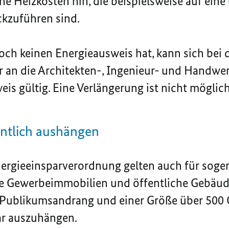
e Heizkosten hin, die beispielsweise auf ein
zuführen sind.
och keinen Energieausweis hat, kann sich bei
ler an die Architekten-, Ingenieur- und Hand
eis gültig. Eine Verlängerung ist nicht möglich
entlich aushängen
ergieeinsparverordnung gelten auch für soge
Gewerbeimmobilien und öffentliche Gebäude.
ublikumsandrang und einer Größe über 500 Q
ar auszuhängen.