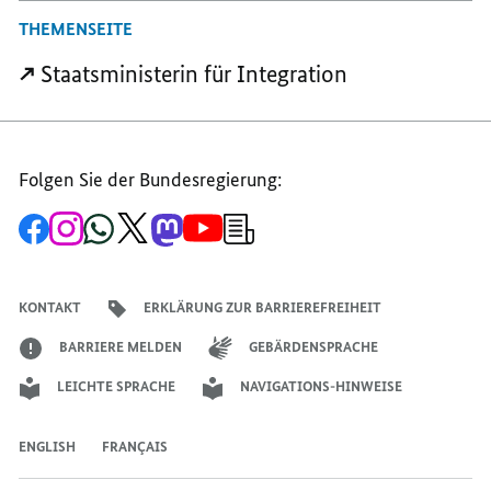
THEMENSEITE
Staatsministerin für Integration
Folgen Sie der Bundesregierung:
Zur
Zum
Zum
Zum
Zum
Zum
Newsletter-
Facebook-
Instagram-
WhatsApp-
X-
Mastodon-
YouTube-
Anmeldung
Seite
Account
Kanal
Kanal
Kanal
Kanal
der
der
der
der
des
der
der
Bundesregierung
Bundesregierung
Bundesregierung
Bundesregierung
Regierungssprechers
Bundesregierung
Bundesregierung
KONTAKT
ERKLÄRUNG ZUR BARRIEREFREIHEIT
BARRIERE MELDEN
GEBÄRDENSPRACHE
LEICHTE SPRACHE
NAVIGATIONS-HINWEISE
ENGLISH
FRANÇAIS