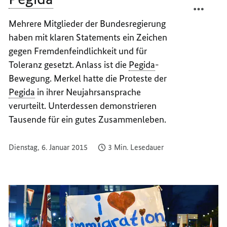
DEUTL
TEILEN
Mehrere Mitglieder der Bundesregierung
ZEICH
DEUTL
haben mit klaren Statements ein Zeichen
GEGEN
ZEICH
PEGIDA
GEGEN
gegen Fremdenfeindlichkeit und für
-
PEGIDA
Toleranz gesetzt. Anlass ist die
Pegida
-
PATRI
-
Bewegung. Merkel hatte die Proteste der
EUROP
PATRI
Pegida
in ihrer Neujahrsansprache
GEGEN
EUROP
verurteilt. Unterdessen demonstrieren
DIE
GEGEN
Tausende für ein gutes Zusammenleben.
ISLAM
DIE
DES
ISLAM
ABEND
DES
Dienstag, 6. Januar 2015
3 Min. Lesedauer
ABEND