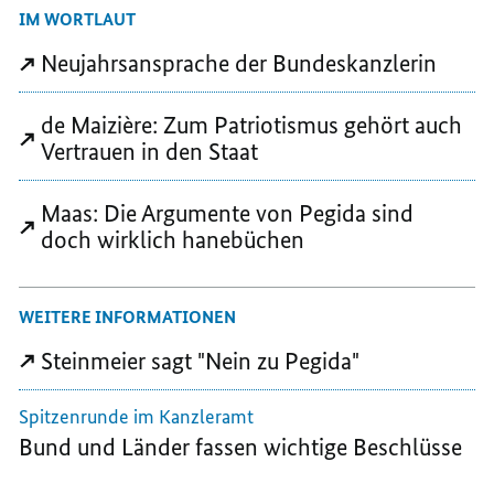
IM WORTLAUT
TEILEN,
DEUTLICHES
DEUTLICHES
DEUTLICHES
ZEICHEN
ZEICHEN
Neujahrsansprache der Bundeskanzlerin
ZEICHEN
GEGEN
GEGEN
GEGEN
PEGIDA-
PEGIDA-
de Maizière: Zum Patriotismus gehört auch
PEGIDA-
-
-
Vertrauen in den Staat
-
PATRIOTISCHE
PATRIOTISCHE
PATRIOTISCHE
EUROPÄER
EUROPÄER
Maas: Die Argumente von Pegida sind
EUROPÄER
GEGEN
GEGEN
doch wirklich hanebüchen
GEGEN
DIE
DIE
DIE
ISLAMISIERUNG
ISLAMISIERUN
ISLAMISIERUNG
DES
DES
DES
ABENDLANDES
ABENDLANDES
WEITERE INFORMATIONEN
ABENDLANDES
Steinmeier sagt "Nein zu Pegida"
Spitzenrunde im Kanzleramt
Bund und Länder fassen wichtige Beschlüsse