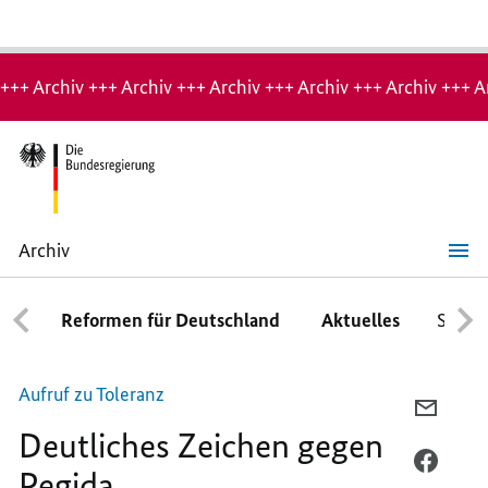
Hinweis:
Archiv-
+++ Archiv +++ Archiv +++ Archiv +++ Archiv +++ Archiv +++ A
Seite
Archiv
Deutliches
Zeichen
gegen
Reformen für Deutschland
Aktuelles
Schwe
Pegida
Aufruf zu Toleranz
PER
Deutliches Zeichen gegen
E-
MAIL
PER
Pegida
TEILEN
FACEB