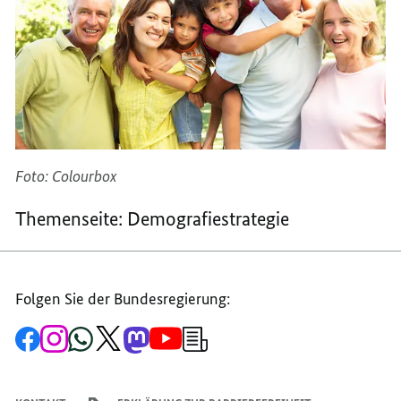
Foto: Colourbox
Themenseite: Demografiestrategie
Folgen Sie der Bundesregierung:
Zur
Zum
Zum
Zum
Zum
Zum
Newsletter-
Facebook-
Instagram-
WhatsApp-
X-
Mastodon-
YouTube-
Anmeldung
Seite
Account
Kanal
Kanal
Kanal
Kanal
der
der
der
der
des
der
der
Bundesregierung
Bundesregierung
Bundesregierung
Bundesregierung
Regierungssprechers
Bundesregierung
Bundesregierung