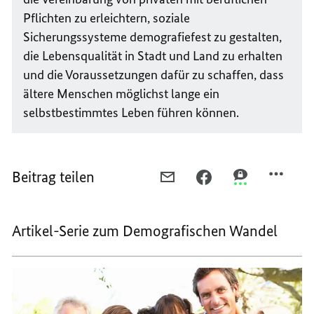
Pflichten zu erleichtern, soziale
Sicherungssysteme demografiefest zu gestalten,
die Lebensqualität in Stadt und Land zu erhalten
und die Voraussetzungen dafür zu schaffen, dass
ältere Menschen möglichst lange ein
selbstbestimmtes Leben führen können.
Beitrag teilen
PER
PER
PER
E-
FACEBOOK
THREEMA
MAIL
TEILEN,
TEILEN,
Artikel-Serie zum Demografischen Wandel
TEILEN,
DER
DER
DER
"BUNDES-
"BUNDES-
"BUNDES-
BROKER"
BROKER"
BROKER"