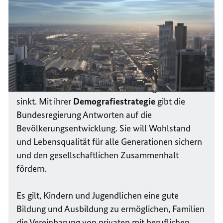
auch
in
Zukunft
Deutschland verändert sich: Die
Lebenserwartung steigt kontinuierlich, aber es
gibt immer weniger junge Menschen und der
Anteil der Menschen im erwerbstätigen Alter
sinkt. Mit ihrer
Demografiestrategie
gibt die
Bundesregierung Antworten auf die
Bevölkerungsentwicklung. Sie will Wohlstand
und Lebensqualität für alle Generationen sichern
und den gesellschaftlichen Zusammenhalt
fördern.
Es gilt, Kindern und Jugendlichen eine gute
Bildung und Ausbildung zu ermöglichen, Familien
die Vereinbarung von privaten mit beruflichen