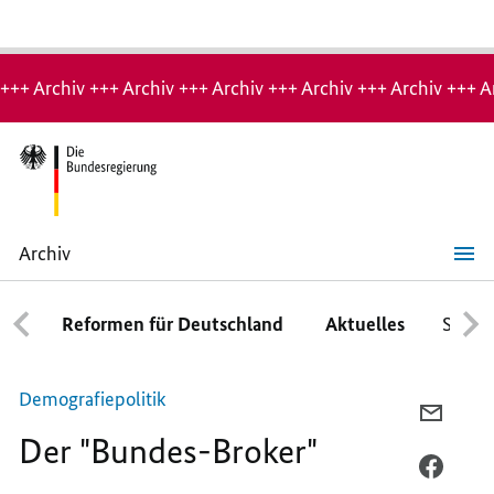
Hinweis:
Archiv-
+++ Archiv +++ Archiv +++ Archiv +++ Archiv +++ Archiv +++ A
Seite
Archiv
Der
"Bundes-
Broker"
Reformen für Deutschland
Aktuelles
Schwe
Demografiepolitik
PER
Der "Bundes-Broker"
E-
MAIL
PER
TEILEN
FACEB