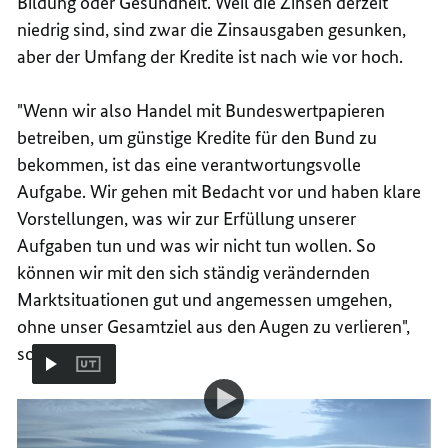
Bildung oder Gesundheit. Weil die Zinsen derzeit
niedrig sind, sind zwar die Zinsausgaben gesunken,
aber der Umfang der Kredite ist nach wie vor hoch.
"Wenn wir also Handel mit Bundeswertpapieren
betreiben, um günstige Kredite für den Bund zu
bekommen, ist das eine verantwortungsvolle
Aufgabe. Wir gehen mit Bedacht vor und haben klare
Vorstellungen, was wir zur Erfüllung unserer
Aufgaben tun und was wir nicht tun wollen. So
können wir mit den sich ständig verändernden
Marktsituationen gut und angemessen umgehen,
ohne unser Gesamtziel aus den Augen zu verlieren",
so Weinberg.
Video-
Demografiepolitik
Zahlungsfähig auch in Zukunft
Player:
Zahlungsfähig