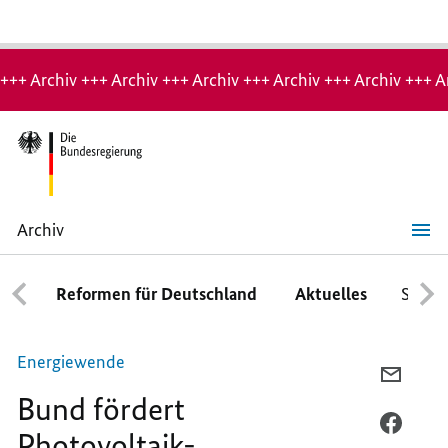
Hinweis:
Archiv-
+++ Archiv +++ Archiv +++ Archiv +++ Archiv +++ Archiv +++ A
Seite
Archiv
Bund
fördert
Photovoltaik-
Reformen für Deutschland
Aktuelles
Schwe
Batteriespeicher
Energiewende
PER
Bund fördert
E-
MAIL
PER
Photovoltaik-
TEILEN
FACEB