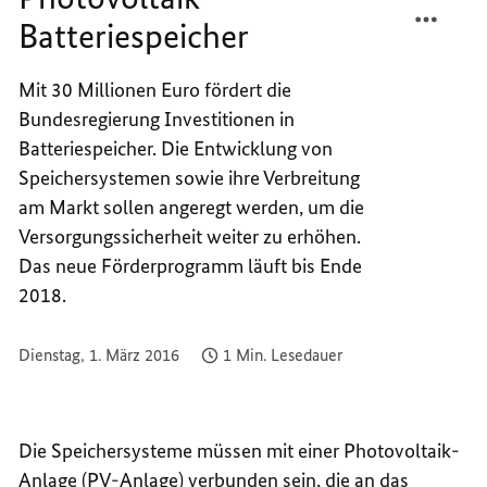
Batteriespeicher
BUND
TEILEN
FÖRDE
BUND
PHOTO
FÖRDE
Mit 30 Millionen Euro fördert die
BATTE
PHOTO
Bundesregierung Investitionen in
BATTE
Batteriespeicher. Die Entwicklung von
Speichersystemen sowie ihre Verbreitung
am Markt sollen angeregt werden, um die
Versorgungssicherheit weiter zu erhöhen.
Das neue Förderprogramm läuft bis Ende
2018.
Dienstag, 1. März 2016
1 Min. Lesedauer
Die Speichersysteme müssen mit einer Photovoltaik-
Anlage (PV-Anlage) verbunden sein, die an das