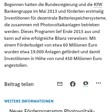
Begonnen hatten die Bundesregierung und die
KfW
Bankengruppe im Mai 2013 und förderten erstmalig
Investitionen für dezentrale Batteriespeichersysteme,
die zusammen mit Photovoltaikanlagen betrieben
werden. Dieses Programm lief Ende 2015 aus und
kann auf eine erfolgreiche Bilanz verweisen: Mit
einem Förderbudget von etwa 60
Millionen
Euro
wurden etwa 19.000 Anlagen gefördert und damit
Investitionen in Höhe von rund 450
Millionen
Euro
angestoßen.
Beitrag teilen
PER
PER
PER
E-
FACEBOOK
THREEMA
MAIL
TEILEN,
TEILEN,
WEITERE INFORMATIONEN
TEILEN,
BUND
BUND
BUND
FÖRDERT
FÖRDERT
Neues Förderprogramm Photovoltaik-