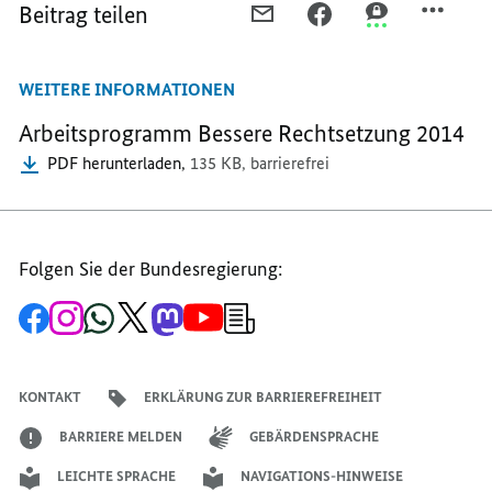
Beitrag teilen
PER
PER
PER
E-
FACEBOOK
THREEMA
MAIL
TEILEN,
TEILEN,
WEITERE INFORMATIONEN
TEILEN,
BÜROKRATIEABBAU:
BÜROKRATIEA
BÜROKRATIEABBAU:
BETROFFENE
BETROFFENE
Arbeitsprogramm Bessere Rechtsetzung 2014
BETROFFENE
SPÜRBAR
SPÜRBAR
PDF herunterladen,
135 KB,
barrierefrei
SPÜRBAR
ENTLASTEN
ENTLASTEN
ENTLASTEN
Folgen Sie der Bundesregierung:
Zur
Zum
Zum
Zum
Zum
Zum
Newsletter-
Facebook-
Instagram-
WhatsApp-
X-
Mastodon-
YouTube-
Anmeldung
Seite
Account
Kanal
Kanal
Kanal
Kanal
der
der
der
der
des
der
der
Bundesregierung
Bundesregierung
Bundesregierung
Bundesregierung
Regierungssprechers
Bundesregierung
Bundesregierung
KONTAKT
ERKLÄRUNG ZUR BARRIEREFREIHEIT
BARRIERE MELDEN
GEBÄRDENSPRACHE
LEICHTE SPRACHE
NAVIGATIONS-HINWEISE