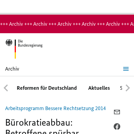
Hinweis:
Archiv-
+++ Archiv +++ Archiv +++ Archiv +++ Archiv +++ Archiv +++ A
Seite
Archiv
Bürokratieabbau:
Betroffene
spürbar
Reformen für Deutschland
Aktuelles
Schwe
entlasten
Arbeitsprogramm Bessere Rechtsetzung 2014
PER
Bürokratieabbau:
E-
MAIL
PER
Betroffene spürbar
TEILEN
FACEB