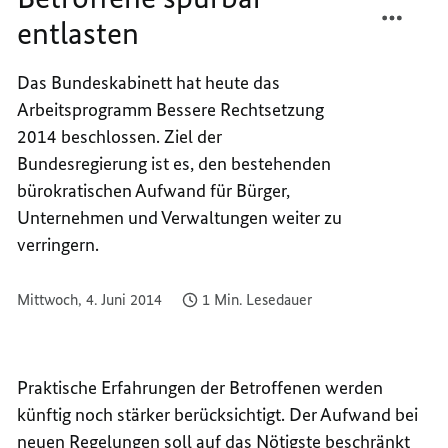
entlasten
BÜROK
TEILEN
BETRO
BÜROK
SPÜRB
BETRO
Das Bundeskabinett hat heute das
ENTLA
SPÜRB
Arbeitsprogramm Bessere Rechtsetzung
ENTLA
2014 beschlossen. Ziel der
Bundesregierung ist es, den bestehenden
bürokratischen Aufwand für Bürger,
Unternehmen und Verwaltungen weiter zu
verringern.
Mittwoch, 4. Juni 2014
1 Min. Lesedauer
Praktische Erfahrungen der Betroffenen werden
künftig noch stärker berücksichtigt. Der Aufwand bei
neuen Regelungen soll auf das Nötigste beschränkt