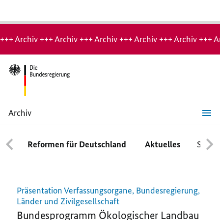
Hinweis:
Archiv-
+++ Archiv +++ Archiv +++ Archiv +++ Archiv +++ Archiv +++ A
Seite
Archiv
Alt-
Inhalte
Reformen für Deutschland
Aktuelles
Schwe
Präsentation Verfassungsorgane, Bundesregierung,
Länder und Zivilgesellschaft
Bundesprogramm Ökologischer Landbau