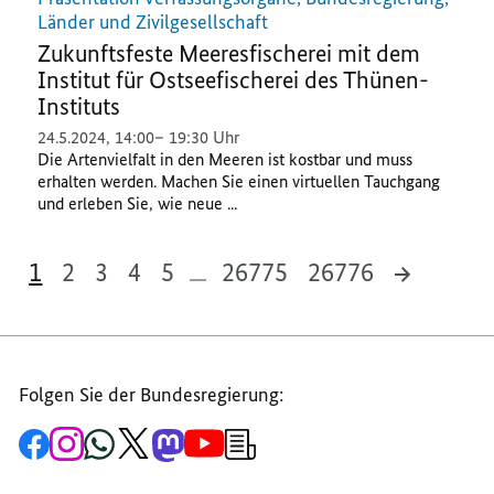
Länder und Zivilgesellschaft
Zukunftsfeste Meeresfischerei mit dem
Institut für Ostseefischerei des Thünen-
Instituts
24.5.2024
,
14:00
19:30 Uhr
Die Artenvielfalt in den Meeren ist kostbar und muss
erhalten werden. Machen Sie einen virtuellen Tauchgang
und erleben Sie, wie neue ...
1
2
3
4
5
26775
26776
Folgen Sie der Bundesregierung:
Zur
Zum
Zum
Zum
Zum
Zum
Newsletter-
Facebook-
Instagram-
WhatsApp-
X-
Mastodon-
YouTube-
Anmeldung
Seite
Account
Kanal
Kanal
Kanal
Kanal
der
der
der
der
des
der
der
Bundesregierung