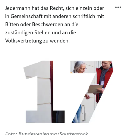
TEILEN
FACEB
Jedermann hat das Recht, sich einzeln oder
ARTIK
TEILEN
in Gemeinschaft mit anderen schriftlich mit
17
ARTIK
17
Bitten oder Beschwerden an die
zuständigen Stellen und an die
Volksvertretung zu wenden.
Foto: Bundesregierung/Shutterstock