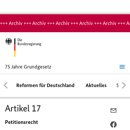
Hinweis:
Archiv-
+++ Archiv +++ Archiv +++ Archiv +++ Archiv +++ Archiv +++ A
Seite
75 Jahre Grundgesetz
Artikel
17
Reformen für Deutschland
Aktuelles
Schwe
Artikel 17
PER
E-
Petitionsrecht
MAIL
PER