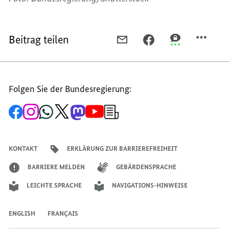
Beitrag teilen
PER
PER
PER
E-
FACEBOOK
THREEMA
MAIL
TEILEN,
TEILEN,
TEILEN,
ARTIKEL
ARTIKEL
Folgen Sie der Bundesregierung:
ARTIKEL
17
17
17
Zur
Zum
Zum
Zum
Zum
Zum
Newsletter-
Facebook-
Instagram-
WhatsApp-
X-
Mastodon-
YouTube-
Anmeldung
Seite
Account
Kanal
Kanal
Kanal
Kanal
der
der
der
der
des
der
der
Bundesregierung
Bundesregierung
Bundesregierung
Bundesregierung
Regierungssprechers
Bundesregierung
Bundesregierung
KONTAKT
ERKLÄRUNG ZUR BARRIEREFREIHEIT
BARRIERE MELDEN
GEBÄRDENSPRACHE
LEICHTE SPRACHE
NAVIGATIONS-HINWEISE
ENGLISH
FRANÇAIS