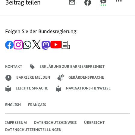
Beitrag teilen
PER
PER
PER
E-
FACEBOOK
THREEMA
MAIL
TEILEN,
TEILEN,
TEILEN,
ARTIKEL
ARTIKEL
Folgen Sie der Bundesregierung:
ARTIKEL
11
11
11
Zur
Zum
Zum
Zum
Zum
Zum
Newsletter-
Facebook-
Instagram-
WhatsApp-
X-
Mastodon-
YouTube-
Anmeldung
Seite
Account
Kanal
Kanal
Kanal
Kanal
der
der
der
der
des
der
der
Bundesregierung
Bundesregierung
Bundesregierung
Bundesregierung
Regierungssprechers
Bundesregierung
Bundesregierung
KONTAKT
ERKLÄRUNG ZUR BARRIEREFREIHEIT
BARRIERE MELDEN
GEBÄRDENSPRACHE
LEICHTE SPRACHE
NAVIGATIONS-HINWEISE
ENGLISH
FRANÇAIS
IMPRESSUM
DATENSCHUTZHINWEIS
ÜBERSICHT
DATENSCHUTZEINSTELLUNGEN