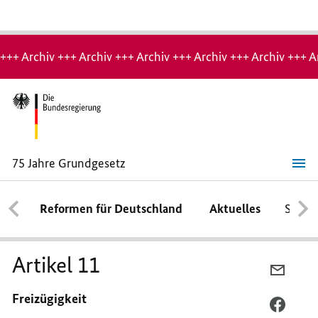
Hinweis:
Archiv-
+++ Archiv +++ Archiv +++ Archiv +++ Archiv +++ Archiv +++ A
Seite
75 Jahre Grundgesetz
Artikel
11
Reformen für Deutschland
Aktuelles
Schwe
Artikel 11
PER
E-
Freizügigkeit
MAIL
PER