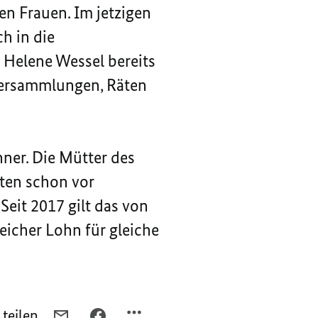
n Frauen. Im jetzigen
h in die
 Helene Wessel bereits
n Versammlungen, Räten
ner. Die Mütter des
aten schon vor
Seit 2017 gilt das von
eicher Lohn für gleiche
 teilen
PER
PER