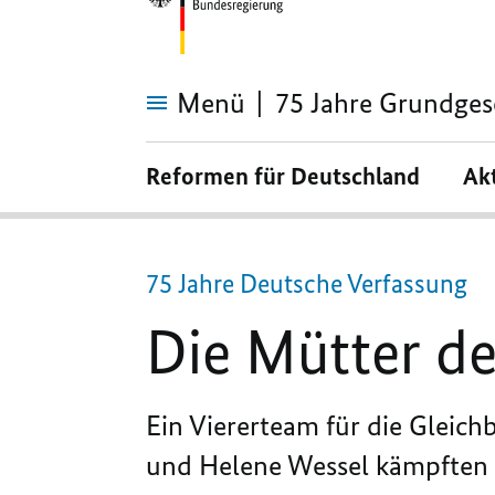
Menü
75 Jahre Grundges
Die
Mütter
Reformen für Deutschland
Ak
des
Grundgesetzes
75 Jahre Deutsche Verfassung
Die Mütter d
Ein Viererteam für die Gleich
und Helene Wessel kämpften 1