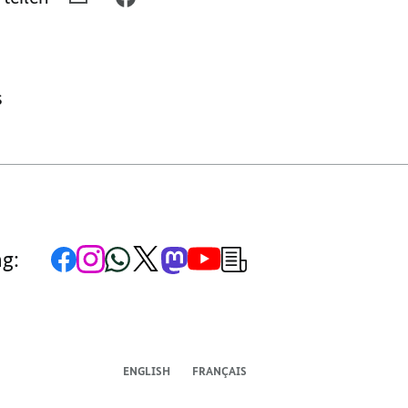
E-
FACEBOOK
MAIL
TEILEN,
TEILEN,
DIE
DIE
MÜTTER
s
MÜTTER
DES
DES
GRUNDGESETZES
GRUNDGESETZES
Zur
Zum
Zum
Zum
Zum
Zum
Newsletter-
ng:
Facebook-
Instagram-
WhatsApp-
X-
Mastodon-
YouTube-
Anmeldung
Seite
Account
Kanal
Kanal
Kanal
Kanal
der
der
der
der
des
der
der
Bundesregierung
Bundesregierung
Bundesregierung
Bundesregierung
Regierungssprechers
Bundesregierung
Bundesregierung
ENGLISH
FRANÇAIS