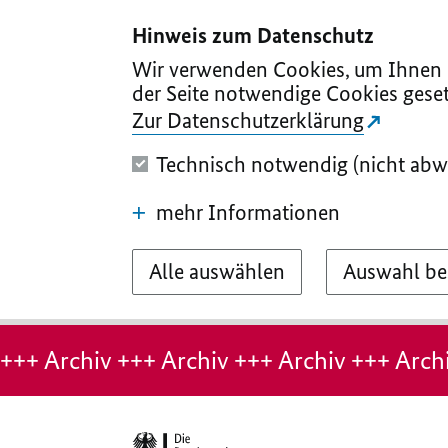
I
II
III
IV
V
Hinweis zum Datenschutz
Wir verwenden Cookies, um Ihnen d
der Seite notwendige Cookies geset
Zur Datenschutzerklärung
Technisch notwendig (nicht abw
mehr Informationen
Alle auswählen
Auswahl be
Hinweis:
Archiv-
+++ Archiv +++ Archiv +++ Archiv +++ Archi
Seite