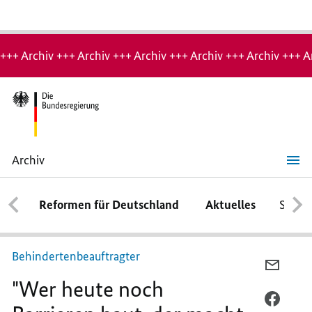
Hinweis:
Archiv-
+++ Archiv +++ Archiv +++ Archiv +++ Archiv +++ Archiv +++ A
Seite
Archiv
"Wer
heute
noch
Reformen für Deutschland
Aktuelles
Schwe
Barrieren
baut,
der
macht
etwas
Behindertenbeauftragter
falsch"
PER
"Wer heute noch
E-
MAIL
PER