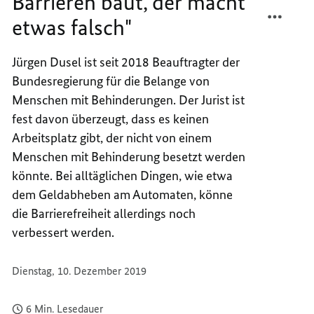
Barrieren baut, der macht
TEILEN
FACEB
etwas falsch"
"WER
TEILEN
HEUTE
"WER
NOCH
HEUTE
Jürgen Dusel ist seit 2018 Beauftragter der
BARRI
NOCH
Bundesregierung für die Belange von
BAUT,
BARRI
Menschen mit Behinderungen. Der Jurist ist
DER
BAUT,
fest davon überzeugt, dass es keinen
MACH
DER
Arbeitsplatz gibt, der nicht von einem
ETWAS
MACH
Menschen mit Behinderung besetzt werden
FALSC
ETWAS
FALSC
könnte. Bei alltäglichen Dingen, wie etwa
dem Geldabheben am Automaten, könne
die Barrierefreiheit allerdings noch
verbessert werden.
Dienstag, 10. Dezember 2019
6 Min. Lesedauer