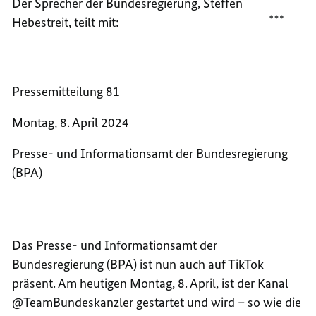
Der Sprecher der Bundesregierung, Steffen
TEILEN
FACEB
Hebestreit, teilt mit:
@TEAM
TEILEN
AUF
@TEAM
TIKTO
AUF
TIKTO
Pressemitteilung 81
Montag, 8. April 2024
Presse- und Informationsamt der Bundesregierung
(BPA)
Das Presse- und Informationsamt der
Bundesregierung (BPA) ist nun auch auf TikTok
präsent. Am heutigen Montag, 8. April, ist der Kanal
@TeamBundeskanzler gestartet und wird – so wie die