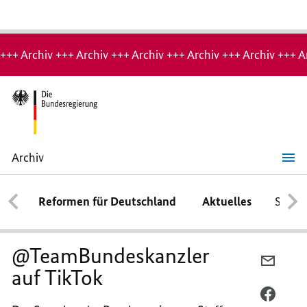
Hinweis:
Archiv-
+++ Archiv +++ Archiv +++ Archiv +++ Archiv +++ Archiv +++ A
Seite
Archiv
@TeamBundeskanzler
auf
TikTok
Reformen für Deutschland
Aktuelles
Schwe
@TeamBundeskanzler
PER
auf TikTok
E-
MAIL
PER