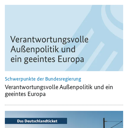
MAIL
TEILEN,
TEILEN,
TEILEN,
JETZT
JETZT
JETZT
BEWERBEN:
BEWERBEN:
BEWERBEN:
GRATIS
GRATIS
GRATIS
DURCH
DURCH
DURCH
EUROPA
EUROPA
EUROPA
REISEN
REISEN
REISEN
Schwerpunkte der Bundesregierung
Verantwortungsvolle Außenpolitik und ein
geeintes Europa