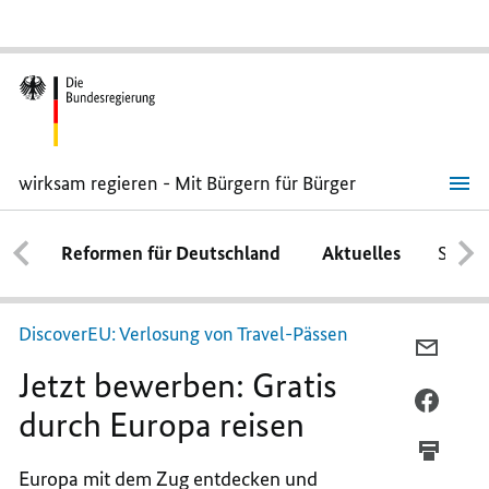
wirksam regieren - Mit Bürgern für Bürger
Jetzt
bewerben:
Gratis
Reformen für Deutschland
Aktuelles
Schwe
durch
Europa
reisen
DiscoverEU: Verlosung von Travel-Pässen
PER
Jetzt bewerben: Gratis
E-
MAIL
PER
durch Europa reisen
TEILEN
FACEB
JETZT
TEILEN
Europa mit dem Zug entdecken und
BEWER
JETZT