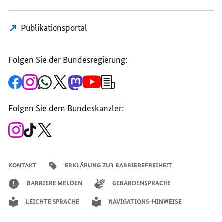
Publikationsportal
Folgen Sie der Bundesregierung:
Zur
Zum
Zum
Zum
Zum
Zum
Newsletter-
Facebook-
Instagram-
WhatsApp-
X-
Mastodon-
YouTube-
Anmeldung
Seite
Account
Kanal
Kanal
Kanal
Kanal
der
der
der
der
des
der
der
Bundesregierung
Folgen Sie dem Bundeskanzler:
Bundesregierung
Bundesregierung
Bundesregierung
Regierungssprechers
Bundesregierung
Bundesregierung
Zum
Zum
Zum
Instagram-
TikTok-
X-
Account
Kanal
Kanal
des
des
des
Bundeskanzlers
Bundeskanzlers
Bundeskanzlers
KONTAKT
ERKLÄRUNG ZUR BARRIEREFREIHEIT
BARRIERE MELDEN
GEBÄRDENSPRACHE
LEICHTE SPRACHE
NAVIGATIONS-HINWEISE