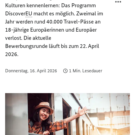
Kulturen kennenlernen: Das Programm
GRATI
BEWER
DURC
GRATI
Discover
EU
macht es möglich.
Zweimal im
EUROP
DURC
Jahr werden rund 40.000 Travel-Pässe an
REISE
EUROP
18-jährige Europäerinnen und Europäer
REISE
verlost. Die aktuelle
Bewerbungsrunde läuft bis zum 22. April
2026.
Donnerstag, 16. April 2026
1 Min. Lesedauer