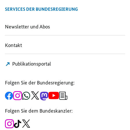
SERVICES DER BUNDESREGIERUNG
Newsletter und Abos
Kontakt
Publikationsportal
Folgen Sie der Bundesregierung:
Zur
Zum
Zum
Zum
Zum
Zum
Newsletter-
Facebook-
Instagram-
WhatsApp-
X-
Mastodon-
YouTube-
Anmeldung
Seite
Account
Kanal
Kanal
Kanal
Kanal
der
der
der
der
des
der
der
Bundesregierung
Folgen Sie dem Bundeskanzler:
Bundesregierung
Bundesregierung
Bundesregierung
Regierungssprechers
Bundesregierung
Bundesregierung
Zum
Zum
Zum
Instagram-
TikTok-
X-