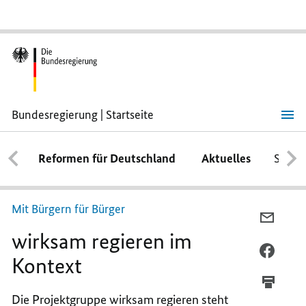
Bundesregierung | Startseite
wirksam
regieren
im
Reformen für Deutschland
Aktuelles
Schwe
Kontext
Mit Bürgern für Bürger
PER
wirksam regieren im
E-
MAIL
PER
Kontext
TEILEN
FACEB
WIRKS
TEILEN
Die Projektgruppe wirksam regieren steht
REGIE
WIRKS