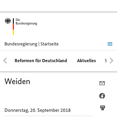
Bundesregierung | Startseite
Weiden
Reformen für Deutschland
Aktuelles
Schwe
Weiden
PER
E-
MAIL
PER
TEILEN
FACEB
WEIDE
TEILEN
Donnerstag, 20. September 2018
WEIDE