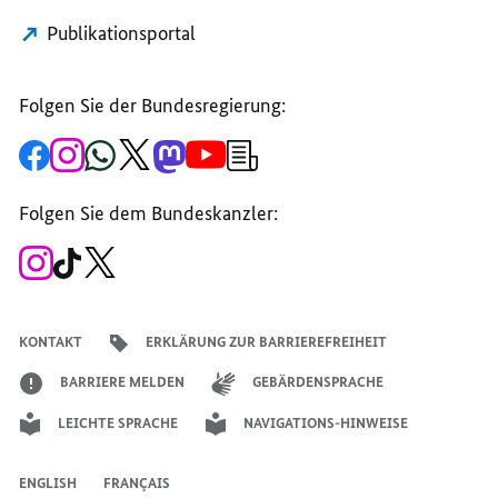
Publikationsportal
Folgen Sie der Bundesregierung:
Zur
Zum
Zum
Zum
Zum
Zum
Newsletter-
Facebook-
Instagram-
WhatsApp-
X-
Mastodon-
YouTube-
Anmeldung
Seite
Account
Kanal
Kanal
Kanal
Kanal
der
der
der
der
des
der
der
Bundesregierung
Folgen Sie dem Bundeskanzler:
Bundesregierung
Bundesregierung
Bundesregierung
Regierungssprechers
Bundesregierung
Bundesregierung
Zum
Zum
Zum
Instagram-
TikTok-
X-
Account
Kanal
Kanal
des
des
des
Bundeskanzlers
Bundeskanzlers
Bundeskanzlers
KONTAKT
ERKLÄRUNG ZUR BARRIEREFREIHEIT
BARRIERE MELDEN
GEBÄRDENSPRACHE
LEICHTE SPRACHE
NAVIGATIONS-HINWEISE
ENGLISH
FRANÇAIS