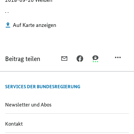
. .
Auf Karte anzeigen
Beitrag teilen
PER
PER
PER
E-
FACEBOOK
THREEMA
MAIL
TEILEN,
TEILEN,
TEILEN,
WEIDEN
WEIDEN
SERVICES DER BUNDESREGIERUNG
WEIDEN
Newsletter und Abos
Kontakt