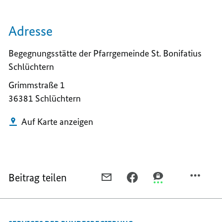
Adresse
Begegnungsstätte der Pfarrgemeinde St. Bonifatius
Schlüchtern
Grimmstraße 1
36381 Schlüchtern
Auf Karte anzeigen
Beitrag teilen
PER
PER
PER
E-
FACEBOOK
THREEMA
MAIL
TEILEN,
TEILEN,
TEILEN,
SCHLÜCHTERN
SCHLÜCHTERN