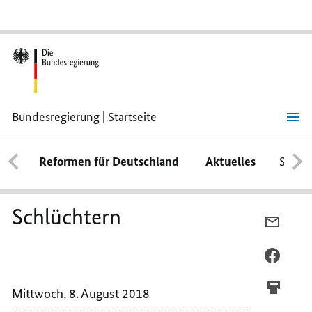
Bundesregierung | Startseite
Schlüchtern
Reformen für Deutschland
Aktuelles
Schwe
Schlüchtern
PER
E-
MAIL
PER
TEILEN
FACEB
SCHLÜ
TEILEN
Mittwoch, 8. August 2018
SCHLÜ