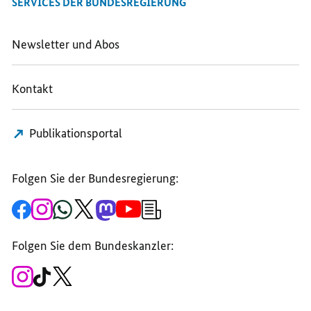
SERVICES DER BUNDESREGIERUNG
SCHLÜCHTERN
Newsletter und Abos
Kontakt
Publikationsportal
Folgen Sie der Bundesregierung:
Zur
Zum
Zum
Zum
Zum
Zum
Newsletter-
Facebook-
Instagram-
WhatsApp-
X-
Mastodon-
YouTube-
Anmeldung
Seite
Account
Kanal
Kanal
Kanal
Kanal
der
der
der
der
des
der
der
Bundesregierung
Folgen Sie dem Bundeskanzler:
Bundesregierung
Bundesregierung
Bundesregierung
Regierungssprechers
Bundesregierung
Bundesregierung
Zum
Zum
Zum
Instagram-
TikTok-
X-
Account
Kanal
Kanal
des
des
des