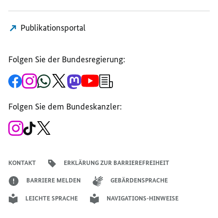
Publikationsportal
Folgen Sie der Bundesregierung:
Zur
Zum
Zum
Zum
Zum
Zum
Newsletter-
Facebook-
Instagram-
WhatsApp-
X-
Mastodon-
YouTube-
Anmeldung
Seite
Account
Kanal
Kanal
Kanal
Kanal
der
der
der
der
des
der
der
Bundesregierung
Folgen Sie dem Bundeskanzler:
Bundesregierung
Bundesregierung
Bundesregierung
Regierungssprechers
Bundesregierung
Bundesregierung
Zum
Zum
Zum
Instagram-
TikTok-
X-
Account
Kanal
Kanal
des
des
des
Bundeskanzlers
Bundeskanzlers
Bundeskanzlers
KONTAKT
ERKLÄRUNG ZUR BARRIEREFREIHEIT
BARRIERE MELDEN
GEBÄRDENSPRACHE
LEICHTE SPRACHE
NAVIGATIONS-HINWEISE