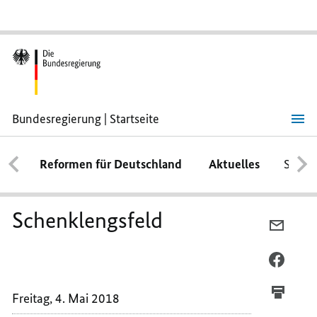
Bundesregierung | Startseite
Schenklengsfeld
Reformen für Deutschland
Aktuelles
Schwe
Schenklengsfeld
PER
E-
MAIL
PER
TEILEN
FACEB
SCHEN
TEILEN
Freitag, 4. Mai 2018
SCHEN