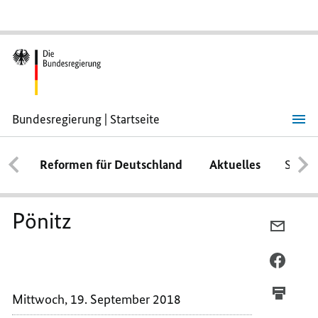
Bundesregierung | Startseite
Pönitz
Reformen für Deutschland
Aktuelles
Schwe
Pönitz
PER
E-
MAIL
PER
TEILEN
FACEB
PÖNIT
TEILEN
Mittwoch, 19. September 2018
PÖNIT