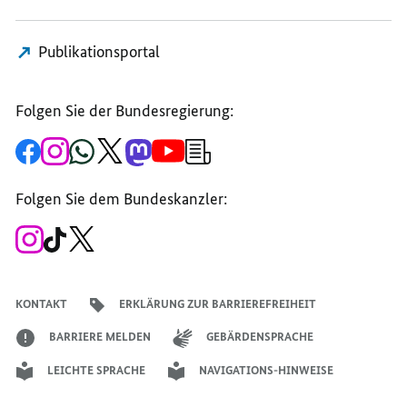
Publikationsportal
Folgen Sie der Bundesregierung:
Zur
Zum
Zum
Zum
Zum
Zum
Newsletter-
Facebook-
Instagram-
WhatsApp-
X-
Mastodon-
YouTube-
Anmeldung
Seite
Account
Kanal
Kanal
Kanal
Kanal
der
der
der
der
des
der
der
Bundesregierung
Folgen Sie dem Bundeskanzler:
Bundesregierung
Bundesregierung
Bundesregierung
Regierungssprechers
Bundesregierung
Bundesregierung
Zum
Zum
Zum
Instagram-
TikTok-
X-
Account
Kanal
Kanal
des
des
des
Bundeskanzlers
Bundeskanzlers
Bundeskanzlers
KONTAKT
ERKLÄRUNG ZUR BARRIEREFREIHEIT
BARRIERE MELDEN
GEBÄRDENSPRACHE
LEICHTE SPRACHE
NAVIGATIONS-HINWEISE