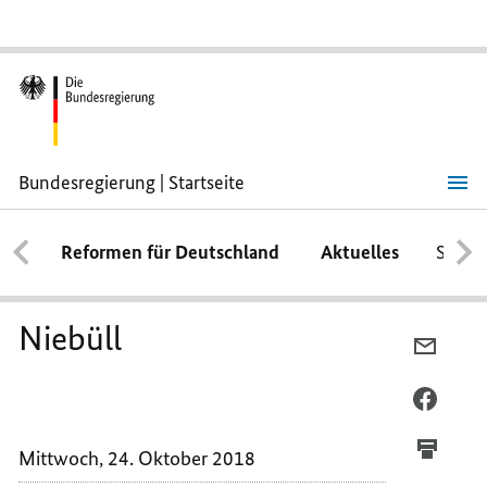
Bundesregierung | Startseite
Niebüll
Reformen für Deutschland
Aktuelles
Schwe
Niebüll
PER
E-
MAIL
PER
TEILEN
FACEB
NIEBÜ
TEILEN
Mittwoch, 24. Oktober 2018
NIEBÜ