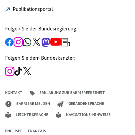
Publikationsportal
Folgen Sie der Bundesregierung:
Zur
Zum
Zum
Zum
Zum
Zum
Newsletter-
Facebook-
Instagram-
WhatsApp-
X-
Mastodon-
YouTube-
Anmeldung
Seite
Account
Kanal
Kanal
Kanal
Kanal
der
der
der
der
des
der
der
Bundesregierung
Folgen Sie dem Bundeskanzler:
Bundesregierung
Bundesregierung
Bundesregierung
Regierungssprechers
Bundesregierung
Bundesregierung
Zum
Zum
Zum
Instagram-
TikTok-
X-
Account
Kanal
Kanal
des
des
des
Bundeskanzlers
Bundeskanzlers
Bundeskanzlers
KONTAKT
ERKLÄRUNG ZUR BARRIEREFREIHEIT
BARRIERE MELDEN
GEBÄRDENSPRACHE
LEICHTE SPRACHE
NAVIGATIONS-HINWEISE
ENGLISH
FRANÇAIS