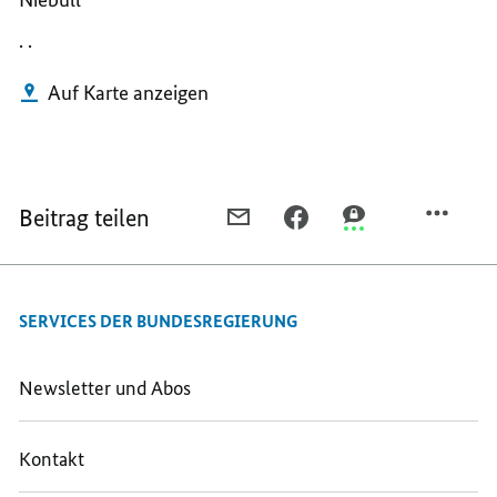
. .
Auf Karte anzeigen
Beitrag teilen
PER
PER
PER
E-
FACEBOOK
THREEMA
MAIL
TEILEN,
TEILEN,
TEILEN,
NIEBÜLL
NIEBÜLL
SERVICES DER BUNDESREGIERUNG
NIEBÜLL
Newsletter und Abos
Kontakt