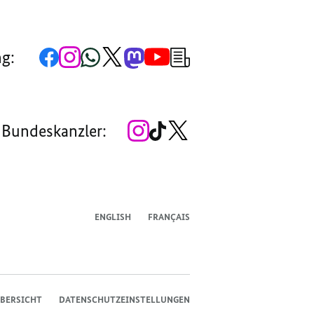
Zur
Zum
Zum
Zum
Zum
Zum
Newsletter-
ng:
Facebook-
Instagram-
WhatsApp-
X-
Mastodon-
YouTube-
Anmeldung
Seite
Account
Kanal
Kanal
Kanal
Kanal
der
der
der
der
des
der
der
Bundesregierung
Bundesregierung
Bundesregierung
Bundesregierung
Regierungssprechers
Bundesregierung
Bundesregierung
Zum
Zum
Zum
 Bundeskanzler:
Instagram-
TikTok-
X-
Account
Kanal
Kanal
des
des
des
Bundeskanzlers
Bundeskanzlers
Bundeskanzlers
ENGLISH
FRANÇAIS
BERSICHT
DATENSCHUTZEINSTELLUNGEN