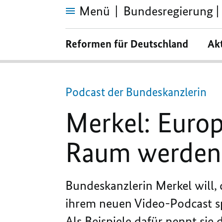
Menü
Bundesregierung | 
Merkel:
Europa
Reformen für Deutschland
Ak
muss
einheitlicher
digitaler
Raum
werden
Podcast der Bundeskanzlerin
Merkel: Europ
Raum werden
Bundeskanzlerin Merkel will, 
ihrem neuen Video-Podcast spr
Als Beispiele dafür nennt sie