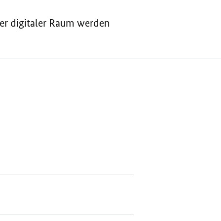
MERKEL:
EUROPA
er digitaler Raum werden
EUROPA
MUSS
MUSS
EINHEITLICHER
EINHEITLICHER
DIGITALER
DIGITALER
RAUM
RAUM
WERDEN
WERDEN