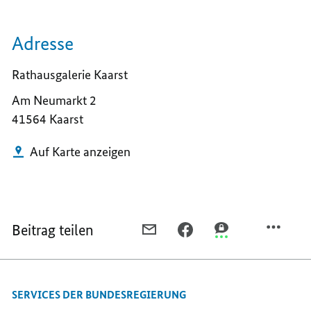
Adresse
Rathausgalerie Kaarst
Am Neumarkt 2
41564 Kaarst
Auf Karte anzeigen
Beitrag teilen
PER
PER
PER
E-
FACEBOOK
THREEMA
MAIL
TEILEN,
TEILEN,
TEILEN,
KAARST
KAARST
SERVICES DER BUNDESREGIERUNG
KAARST