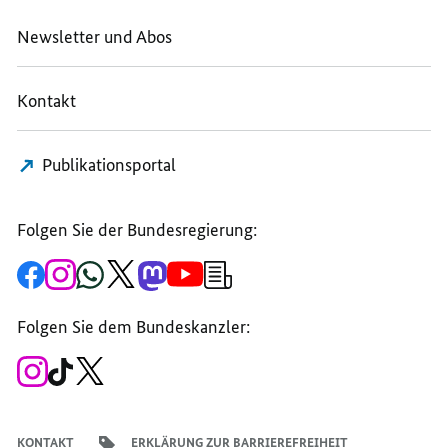
Newsletter und Abos
Kontakt
Publikationsportal
Folgen Sie der Bundesregierung:
Zur
Zum
Zum
Zum
Zum
Zum
Newsletter-
Facebook-
Instagram-
WhatsApp-
X-
Mastodon-
YouTube-
Anmeldung
Seite
Account
Kanal
Kanal
Kanal
Kanal
der
der
der
der
des
der
der
Bundesregierung
Folgen Sie dem Bundeskanzler:
Bundesregierung
Bundesregierung
Bundesregierung
Regierungssprechers
Bundesregierung
Bundesregierung
Zum
Zum
Zum
Instagram-
TikTok-
X-
Account
Kanal
Kanal
des
des
des
Bundeskanzlers
Bundeskanzlers
Bundeskanzlers
KONTAKT
ERKLÄRUNG ZUR BARRIEREFREIHEIT