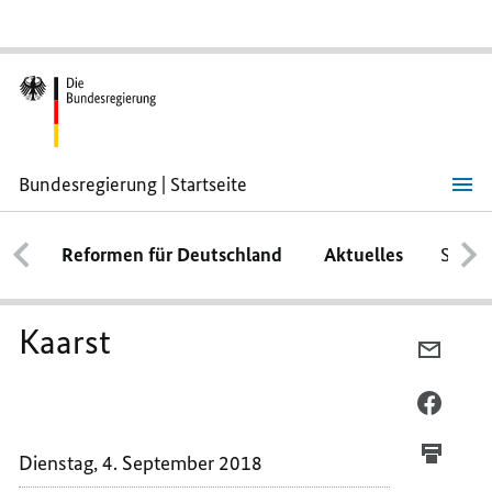
Bundesregierung | Startseite
Kaarst
Reformen für Deutschland
Aktuelles
Schwe
Kaarst
PER
E-
MAIL
PER
TEILEN
FACEB
KAARS
TEILEN
Dienstag, 4. September 2018
KAARS