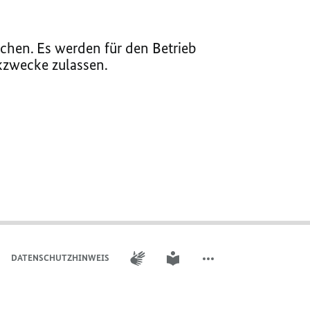
chen. Es werden für den Betrieb
ikzwecke zulassen.
GEBÄRDENSPRACHE
LEICHTE SPRACHE
DATENSCHUTZHINWEIS
WEITERE ELEMENTE DER 