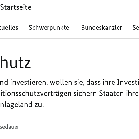
Startseite
tuelles
Schwerpunkte
Bundeskanzler
S
chutz
nvestieren, wollen sie, dass ihre Investi
stitionsschutzverträgen sichern Staaten ihr
Anlageland zu.
esedauer