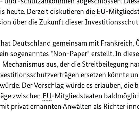
s- und -schutzabkommen abgeschlossen. Dies
 heute. Derzeit diskutieren die
EU
-Mitglieds
n über die Zukunft dieser Investitionsschut
 hat Deutschland gemeinsam mit Frankreich, Ö
ein sogenanntes "
Non-Paper
" erstellt. In die
n Mechanismus aus, der die Streitbeilegung n
vestitionsschutzverträgen ersetzen könnte und
 würde. Der Vorschlag würde es erlauben, die
träge zwischen
EU
-Mitgliedstaaten baldmögli
mit privat ernannten Anwälten als Richter inn