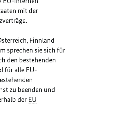
e
EU
-internen
taaten mit der
zverträge.
sterreich, Finnland
sem sprechen sie sich für
ach den bestehenden
 für alle
EU
-
 bestehenden
chst zu beenden und
erhalb der
EU