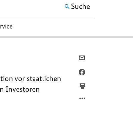
Suche
ervice
PER
E-
MAIL
PER
tion vor staatlichen
TEILEN,
FACEBOOK
INVESTITIONSSCHUTZ
TEILEN,
en Investoren
INVESTITIONSSCHUTZ