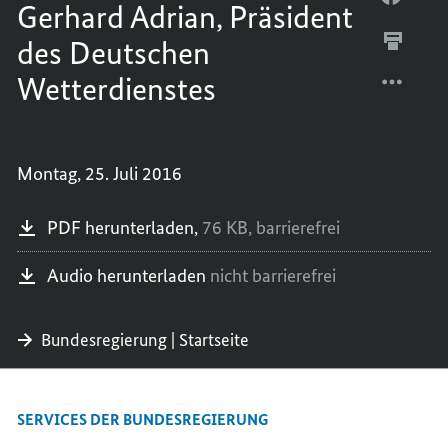
zu
Gerhard Adrian, Präsident
Deutschen
TEILEN
FACEB
erhöhen
Wetterdienstes
oder
des Deutschen
INTER
TEILEN
zu
PROF.
INTER
verringern.
Wetterdienstes
DR.
PROF.
GERHA
DR.
ADRIA
GERHA
PRÄSI
ADRIA
Montag, 25. Juli 2016
DES
PRÄSI
DEUTS
DES
PDF herunterladen,
76 KB,
barrierefrei
WETTE
DEUTS
WETTE
Audio herunterladen
nicht barrierefrei
Bundesregierung | Startseite
SERVICES DER BUNDESREGIERUNG