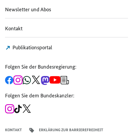
Newsletter und Abos
Kontakt
Publikationsportal
Folgen Sie der Bundesregierung:
Zur
Zum
Zum
Zum
Zum
Zum
Newsletter-
Facebook-
Instagram-
WhatsApp-
X-
Mastodon-
YouTube-
Anmeldung
Seite
Account
Kanal
Kanal
Kanal
Kanal
der
der
der
der
des
der
der
Bundesregierung
Folgen Sie dem Bundeskanzler:
Bundesregierung
Bundesregierung
Bundesregierung
Regierungssprechers
Bundesregierung
Bundesregierung
Zum
Zum
Zum
Instagram-
TikTok-
X-
Account
Kanal
Kanal
des
des
des
Bundeskanzlers
Bundeskanzlers
Bundeskanzlers
KONTAKT
ERKLÄRUNG ZUR BARRIEREFREIHEIT