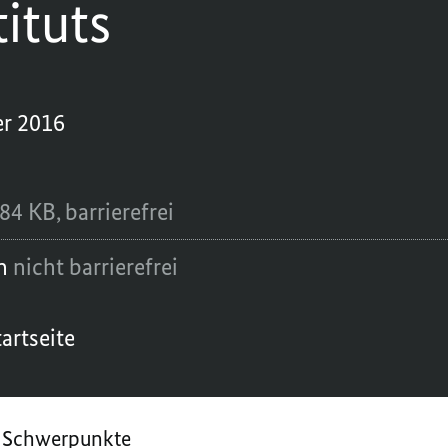
ituts
er 2016
84 KB,
barrierefrei
en
nicht barrierefrei
artseite
Schwerpunkte