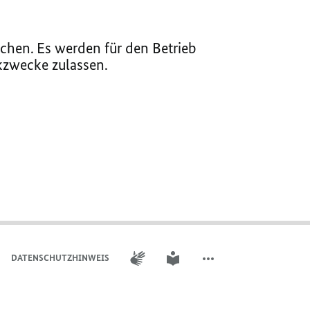
chen. Es werden für den Betrieb
ikzwecke zulassen.
GEBÄRDENSPRACHE
LEICHTE SPRACHE
DATENSCHUTZHINWEIS
WEITERE ELEMENTE DER 