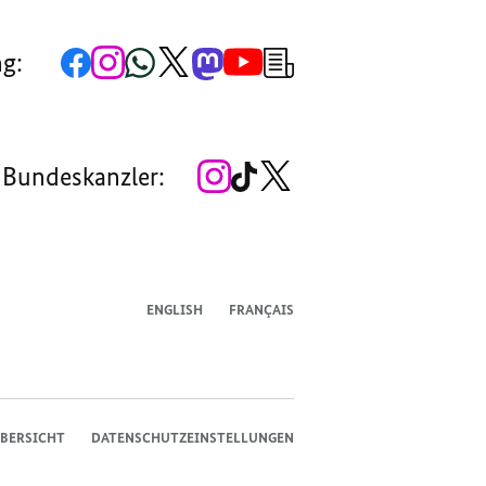
Zur
Zum
Zum
Zum
Zum
Zum
Newsletter-
ng:
Facebook-
Instagram-
WhatsApp-
X-
Mastodon-
YouTube-
Anmeldung
Seite
Account
Kanal
Kanal
Kanal
Kanal
der
der
der
der
des
der
der
Bundesregierung
Bundesregierung
Bundesregierung
Bundesregierung
Regierungssprechers
Bundesregierung
Bundesregierung
Zum
Zum
Zum
 Bundeskanzler:
Instagram-
TikTok-
X-
Account
Kanal
Kanal
des
des
des
Bundeskanzlers
Bundeskanzlers
Bundeskanzlers
ENGLISH
FRANÇAIS
BERSICHT
DATENSCHUTZEINSTELLUNGEN