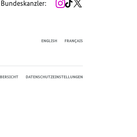
Zum
Zum
Zum
 Bundeskanzler:
Instagram-
TikTok-
X-
Account
Kanal
Kanal
des
des
des
Bundeskanzlers
Bundeskanzlers
Bundeskanzlers
ENGLISH
FRANÇAIS
BERSICHT
DATENSCHUTZEINSTELLUNGEN