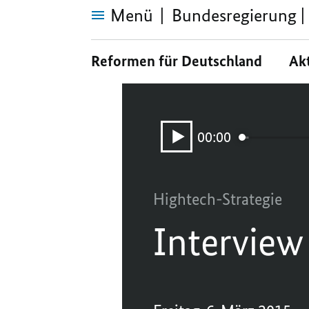
Menü
Bundesregierung | 
Interview
mit
Reformen für Deutschland
Ak
Christian
Gengenbach
Audio-
Player:
00:00
Aktueller
Interview
Zeitpunkt
mit
Christian
Gengenbach
Hightech-Strategie
Interview