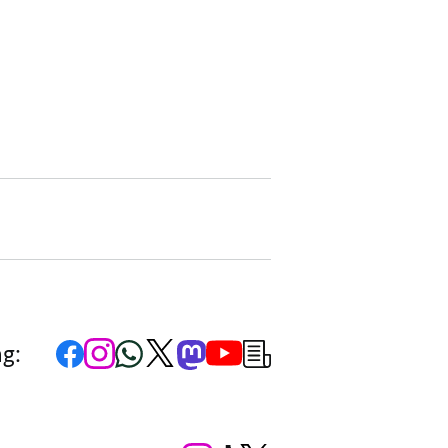
Zur
Zum
Zum
Zum
Zum
Zum
Newsletter-
ng:
Facebook-
Instagram-
WhatsApp-
X-
Mastodon-
YouTube-
Anmeldung
Seite
Account
Kanal
Kanal
Kanal
Kanal
der
der
der
der
des
der
der
Bundesregierung
Bundesregierung
Bundesregierung
Bundesregierung
Regierungssprechers
Bundesregierung
Bundesregierung