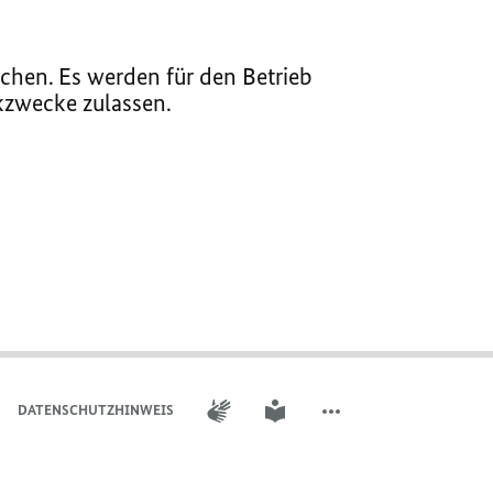
chen. Es werden für den Betrieb
ikzwecke zulassen.
GEBÄRDENSPRACHE
LEICHTE SPRACHE
DATENSCHUTZHINWEIS
WEITERE ELEMENTE DER 