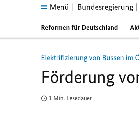
Menü
Bundesregierung | 
Förderung
von
Reformen für Deutschland
Ak
Elektrobussen
(
BMU
)
Elektrifizierung von Bussen im
Förderung von
1 Min. Lesedauer