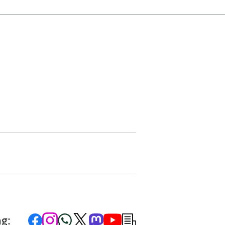
(BMU)
Zur
Zum
Zum
Zum
Zum
Zum
Newsletter-
ng:
Facebook-
Instagram-
WhatsApp-
X-
Mastodon-
YouTube-
Anmeldung