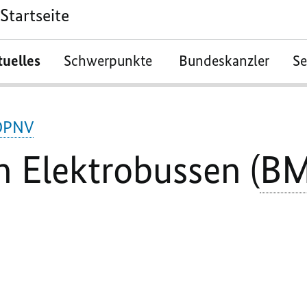
Startseite
tuelles
Schwerpunkte
Bundeskanzler
S
ÖPNV
 Elektrobussen (
B