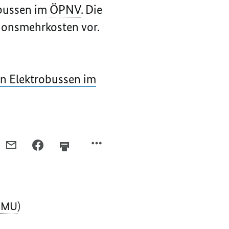
obussen im
ÖPNV
. Die
tionsmehrkosten vor.
n Elektrobussen im
PER
PER
E-
FACEBOOK
MAIL
TEILEN,
TEILEN,
FÖRDERUNG
FÖRDERUNG
VON
BMU
)
VON
ELEKTROBUSSEN
ELEKTROBUSSEN
(BMU)