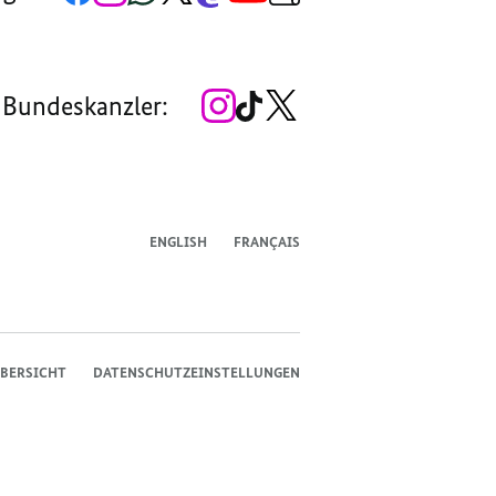
Seite
Account
Kanal
Kanal
Kanal
Kanal
der
der
der
der
des
der
der
Bundesregierung
Bundesregierung
Bundesregierung
Bundesregierung
Regierungssprechers
Bundesregierung
Bundesregierung
Zum
Zum
Zum
 Bundeskanzler:
Instagram-
TikTok-
X-
Account
Kanal
Kanal
des
des
des
Bundeskanzlers
Bundeskanzlers
Bundeskanzlers
ENGLISH
FRANÇAIS
BERSICHT
DATENSCHUTZEINSTELLUNGEN