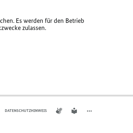
chen. Es werden für den Betrieb
ikzwecke zulassen.
GEBÄRDENSPRACHE
LEICHTE SPRACHE
DATENSCHUTZHINWEIS
WEITERE ELEMENTE DER 