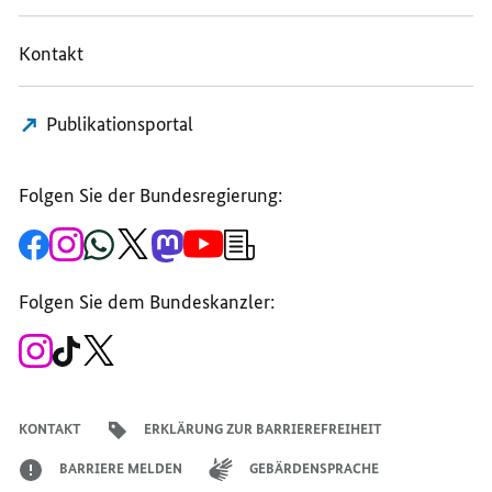
Kontakt
Publikationsportal
Folgen Sie der Bundesregierung:
Zur
Zum
Zum
Zum
Zum
Zum
Newsletter-
Facebook-
Instagram-
WhatsApp-
X-
Mastodon-
YouTube-
Anmeldung
Seite
Account
Kanal
Kanal
Kanal
Kanal
der
der
der
der
des
der
der
Bundesregierung
Folgen Sie dem Bundeskanzler:
Bundesregierung
Bundesregierung
Bundesregierung
Regierungssprechers
Bundesregierung
Bundesregierung
Zum
Zum
Zum
Instagram-
TikTok-
X-
Account
Kanal
Kanal
des
des
des
Bundeskanzlers
Bundeskanzlers
Bundeskanzlers
KONTAKT
ERKLÄRUNG ZUR BARRIEREFREIHEIT
BARRIERE MELDEN
GEBÄRDENSPRACHE