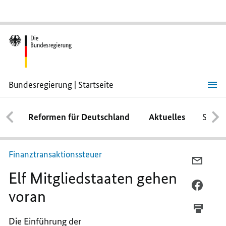
Bundesregierung | Startseite
Elf
Mitgliedstaaten
gehen
Reformen für Deutschland
Aktuelles
Schwe
voran
Finanztransaktionssteuer
PER
Elf Mitgliedstaaten gehen
E-
MAIL
PER
voran
TEILEN
FACEB
ELF
TEILEN
Die Einführung der
MITGL
ELF