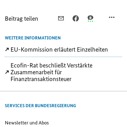
Beitrag teilen
PER
PER
PER
E-
FACEBOOK
THREEMA
MAIL
TEILEN,
TEILEN,
WEITERE INFORMATIONEN
TEILEN,
ELF
ELF
ELF
MITGLIEDSTAATEN
MITGLIEDSTAATEN
EU-Kommission erläutert Einzelheiten
MITGLIEDSTAATEN
GEHEN
GEHEN
GEHEN
VORAN
VORAN
Ecofin-Rat beschließt Verstärkte
VORAN
Zusammenarbeit für
Finanztransaktionsteuer
SERVICES DER BUNDESREGIERUNG
Newsletter und Abos