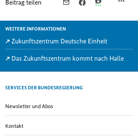
Beitrag teilen
PER
PER
PER
E-
FACEBOOK
THREEMA
MAIL
TEILEN,
TEILEN,
TEILEN,
EIN
EIN
WEITERE INFORMATIONEN
EIN
ORT
ORT
ORT
FÜR
FÜR
Zukunftszentrum Deutsche Einheit
FÜR
DIE
DIE
DIE
DEUTSCHE
DEUTSCHE
Das Zukunftszentrum kommt nach Halle
DEUTSCHE
UND
UND
UND
EUROPÄISCHE
EUROPÄISCHE
EUROPÄISCHE
EINHEIT
EINHEIT
EINHEIT
SERVICES DER BUNDESREGIERUNG
Newsletter und Abos
Kontakt