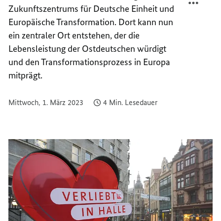
Zukunftszentrums für Deutsche Einheit und
FÜR
ORT
DIE
FÜR
Europäische Transformation. Dort kann nun
DEUTS
DIE
ein zentraler Ort entstehen, der die
UND
DEUTS
Lebensleistung der Ostdeutschen würdigt
EUROP
UND
und den Transformationsprozess in Europa
EINHE
EUROP
mitprägt.
EINHE
Mittwoch, 1. März 2023
4 Min. Lesedauer