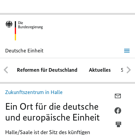
Deutsche Einheit
Ein
Ort
für
Reformen für Deutschland
Aktuelles
Schwe
die
deutsche
und
europäische
Einheit
Zukunftszentrum in Halle
PER
Ein Ort für die deutsche
E-
MAIL
PER
und europäische Einheit
TEILEN
FACEB
EIN
TEILEN
Halle/Saale ist der Sitz des künftigen
ORT
EIN