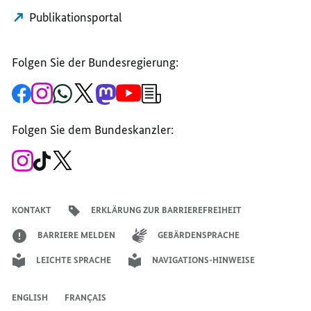
Publikationsportal
Folgen Sie der Bundesregierung:
Zur
Zum
Zum
Zum
Zum
Zum
Newsletter-
Facebook-
Instagram-
WhatsApp-
X-
Mastodon-
YouTube-
Anmeldung
Seite
Account
Kanal
Kanal
Kanal
Kanal
der
der
der
der
des
der
der
Bundesregierung
Folgen Sie dem Bundeskanzler:
Bundesregierung
Bundesregierung
Bundesregierung
Regierungssprechers
Bundesregierung
Bundesregierung
Zum
Zum
Zum
Instagram-
TikTok-
X-
Account
Kanal
Kanal
des
des
des
Bundeskanzlers
Bundeskanzlers
Bundeskanzlers
KONTAKT
ERKLÄRUNG ZUR BARRIEREFREIHEIT
BARRIERE MELDEN
GEBÄRDENSPRACHE
LEICHTE SPRACHE
NAVIGATIONS-HINWEISE
ENGLISH
FRANÇAIS