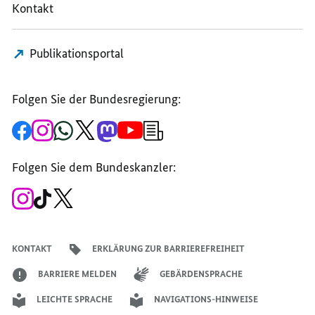
Kontakt
Publikationsportal
Folgen Sie der Bundesregierung:
Zur
Zum
Zum
Zum
Zum
Zum
Newsletter-
Facebook-
Instagram-
WhatsApp-
X-
Mastodon-
YouTube-
Anmeldung
Seite
Account
Kanal
Kanal
Kanal
Kanal
der
der
der
der
des
der
der
Bundesregierung
Folgen Sie dem Bundeskanzler:
Bundesregierung
Bundesregierung
Bundesregierung
Regierungssprechers
Bundesregierung
Bundesregierung
Zum
Zum
Zum
Instagram-
TikTok-
X-
Account
Kanal
Kanal
des
des
des
Bundeskanzlers
Bundeskanzlers
Bundeskanzlers
KONTAKT
ERKLÄRUNG ZUR BARRIEREFREIHEIT
BARRIERE MELDEN
GEBÄRDENSPRACHE
LEICHTE SPRACHE
NAVIGATIONS-HINWEISE