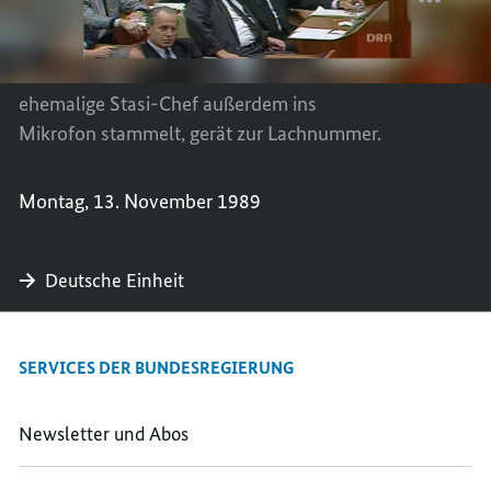
WIRD
CHEF
und den bestehenden Gesetzen einwandfrei
ZUR
WIRD
zu arbeiten", rechtfertigt sich Mielke in
LACH
ZUR
seiner Rede vor der Volkskammer. Was der
LACH
ehemalige Stasi-Chef außerdem ins
Mikrofon stammelt, gerät zur Lachnummer.
Montag, 13. November 1989
Deutsche Einheit
SERVICES DER BUNDESREGIERUNG
Newsletter und Abos