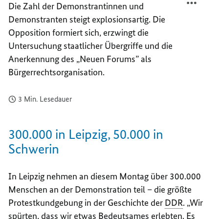
Die Zahl der Demonstrantinnen und
SED-
GEGEN
Demonstranten steigt explosionsartig. Die
REGIM
SED-
WÄCH
REGIM
Opposition formiert sich, erzwingt die
WÄCH
Untersuchung staatlicher Übergriffe und die
Anerkennung des „Neuen Forums” als
Bürgerrechtsorganisation.
3 Min. Lesedauer
300.000 in Leipzig, 50.000 in
Schwerin
In Leipzig nehmen an diesem Montag über 300.000
Menschen an der Demonstration teil – die größte
Protestkundgebung in der Geschichte der
DDR
. „Wir
spürten, dass wir etwas Bedeutsames erlebten. Es