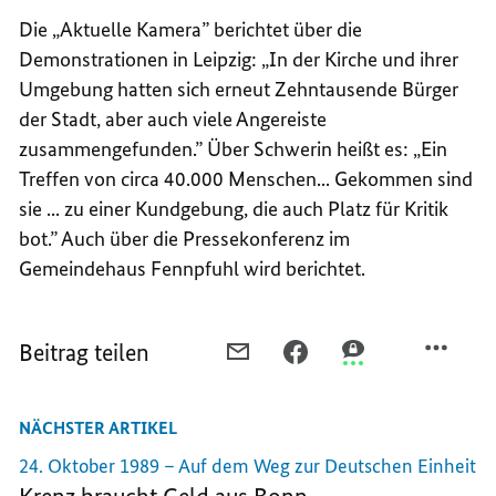
Die „Aktuelle Kamera” berichtet über die
Demonstrationen in Leipzig: „In der Kirche und ihrer
Umgebung hatten sich erneut Zehntausende Bürger
der Stadt, aber auch viele Angereiste
zusammengefunden.” Über Schwerin heißt es: „Ein
Treffen von circa 40.000 Menschen... Gekommen sind
sie ... zu einer Kundgebung, die auch Platz für Kritik
bot.” Auch über die Pressekonferenz im
Gemeindehaus Fennpfuhl wird berichtet.
Beitrag teilen
PER
PER
PER
E-
FACEBOOK
THREEMA
MAIL
TEILEN,
TEILEN,
NÄCHSTER ARTIKEL
TEILEN,
PROTESTBEWEGUNG
PROTESTBEWEGUN
PROTESTBEWEGUNG
GEGEN
GEGEN
24. Oktober 1989 – Auf dem Weg zur Deutschen Einheit
GEGEN
SED-
SED-