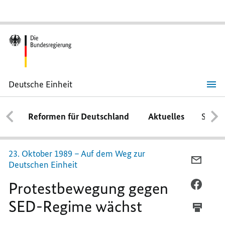
Deutsche Einheit
Protestbewegung
gegen
SED-
Reformen für Deutschland
Aktuelles
Schwe
Regime
wächst
23. Oktober 1989 – Auf dem Weg zur
PER
Deutschen Einheit
E-
Protestbewegung gegen
MAIL
PER
TEILEN
FACEB
SED-Regime wächst
PROTE
TEILEN
GEGEN
PROTE