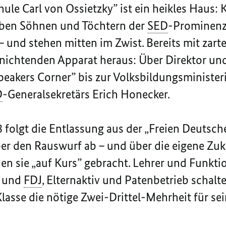
ule Carl von Ossietzky” ist ein heikles Haus:
neben Söhnen und Töchtern der
SED
-Prominenz.
 und stehen mitten im Zwist. Bereits mit zartes
rnichtenden Apparat heraus: Über Direktor un
peakers Corner”
bis zur Volksbildungsminister
D
-Generalsekretärs Erich Honecker.
folgt die Entlassung aus der „Freien Deutsche
r den Rauswurf ab – und über die eigene Zuku
n sie „auf Kurs” gebracht. Lehrer und Funktio
i und
FDJ
, Elternaktiv und Patenbetrieb schalt
lasse die nötige Zwei-Drittel-Mehrheit für se