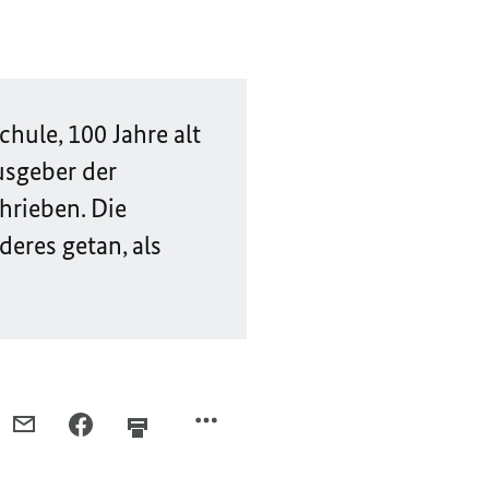
hule, 100 Jahre alt
usgeber der
hrieben. Die
deres getan, als
PER
PER
E-
FACEBOOK
MAIL
TEILEN,