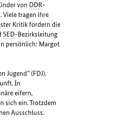
 Kinder von
DDR
-
 Viele tragen ihre
ter Kritik fordern die
d
SED
-Bezirksleitung
in persönlich: Margot
n Jugend” (FDJ).
nft. In
näre eifern,
en sich ein. Trotzdem
inen Ausschluss.