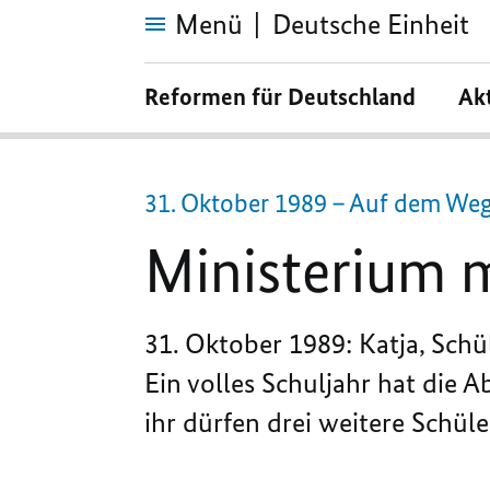
Menü
Deutsche Einheit
Ministerium
macht
Reformen für Deutschland
Ak
Rauswurf
rückgängig
31. Oktober 1989 – Auf dem Weg
Ministerium 
31. Oktober 1989: Katja, Schü
Ein volles Schuljahr hat die Ab
ihr dürfen drei weitere Schül