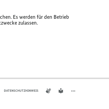
chen. Es werden für den Betrieb
ikzwecke zulassen.
GEBÄRDENSPRACHE
LEICHTE SPRACHE
DATENSCHUTZHINWEIS
WEITERE ELEMENTE DER 