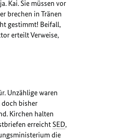
a. Kai. Sie müssen vor
er brechen in Tränen
t gestimmt! Beifall,
or erteilt Verweise,
ür. Unzählige waren
, doch bisher
nd. Kirchen halten
tbriefen erreicht
SED
,
dungsministerium die