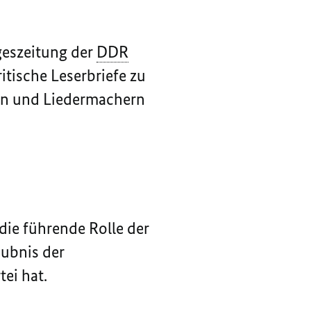
ageszeitung der
DDR
ritische Leserbriefe zu
ern und Liedermachern
die führende Rolle der
aubnis der
ei hat.