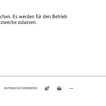
chen. Es werden für den Betrieb
ikzwecke zulassen.
GEBÄRDENSPRACHE
LEICHTE SPRACHE
DATENSCHUTZHINWEIS
WEITERE ELEMENTE DER 