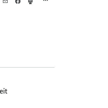
PER
PER
E-
FACEBOOK
MAIL
TEILEN,
TEILEN,
KRITIK
KRITIK
AUS
AUS
DEN
DEN
EIGENEN
EIGENEN
REIHEN
REIHEN
eit