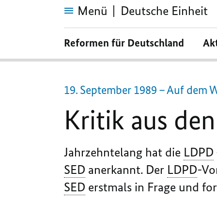
Menü
Deutsche Einheit
Kritik
aus
Reformen für Deutschland
Ak
den
eigenen
Reihen
19. September 1989 – Auf dem W
Kritik aus de
Jahrzehntelang hat die
LDPD
SED
anerkannt. Der
LDPD
-Vo
SED
erstmals in Frage und fo