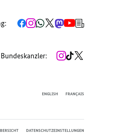
Zur
Zum
Zum
Zum
Zum
Zum
Newsletter-
ng:
Facebook-
Instagram-
WhatsApp-
X-
Mastodon-
YouTube-
Anmeldung
Seite
Account
Kanal
Kanal
Kanal
Kanal
der
der
der
der
des
der
der
Bundesregierung
Bundesregierung
Bundesregierung
Bundesregierung
Regierungssprechers
Bundesregierung
Bundesregierung
Zum
Zum
Zum
 Bundeskanzler:
Instagram-
TikTok-
X-
Account
Kanal
Kanal
des
des
des
Bundeskanzlers
Bundeskanzlers
Bundeskanzlers
ENGLISH
FRANÇAIS
BERSICHT
DATENSCHUTZEINSTELLUNGEN