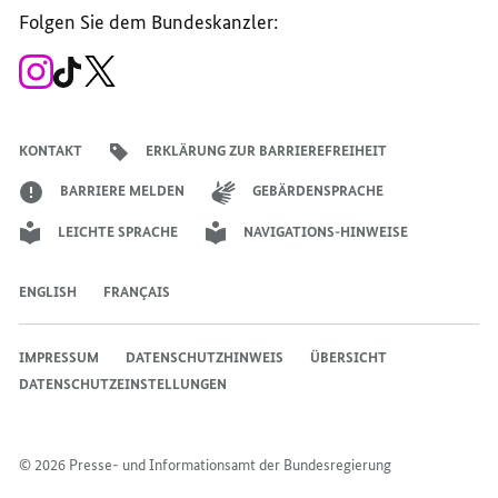
der
der
der
des
der
der
Bundesregierung
Folgen Sie dem Bundeskanzler:
Bundesregierung
Bundesregierung
Bundesregierung
Regierungssprechers
Bundesregierung
Bundesregierung
Zum
Zum
Zum
Instagram-
TikTok-
X-
Account
Kanal
Kanal
des
des
des
Bundeskanzlers
Bundeskanzlers
Bundeskanzlers
KONTAKT
ERKLÄRUNG ZUR BARRIEREFREIHEIT
BARRIERE MELDEN
GEBÄRDENSPRACHE
LEICHTE SPRACHE
NAVIGATIONS-HINWEISE
ENGLISH
FRANÇAIS
IMPRESSUM
DATENSCHUTZHINWEIS
ÜBERSICHT
DATENSCHUTZEINSTELLUNGEN
© 2026 Presse- und Informationsamt der Bundesregierung