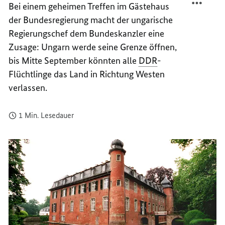
Bei einem geheimen Treffen im Gästehaus
SCHLO
AUF
der Bundesregierung macht der ungarische
GYMNI
SCHLO
GYMNI
Regierungschef dem Bundeskanzler eine
Zusage: Ungarn werde seine Grenze öffnen,
bis Mitte September könnten alle
DDR
-
Flüchtlinge das Land in Richtung Westen
verlassen.
1 Min. Lesedauer