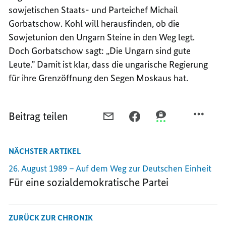
sowjetischen Staats- und Parteichef Michail
Gorbatschow. Kohl will herausfinden, ob die
Sowjetunion den Ungarn Steine in den Weg legt.
Doch Gorbatschow sagt: „Die Ungarn sind gute
Leute.” Damit ist klar, dass die ungarische Regierung
für ihre Grenzöffnung den Segen Moskaus hat.
Beitrag teilen
PER
PER
PER
E-
FACEBOOK
THREEMA
MAIL
TEILEN,
TEILEN,
NÄCHSTER ARTIKEL
TEILEN,
GEHEIMTREFFEN
GEHEIMTREFFEN
GEHEIMTREFFEN
AUF
AUF
26. August 1989 – Auf dem Weg zur Deutschen Einheit
AUF
SCHLOSS
SCHLOSS
Für eine sozialdemokratische Partei
SCHLOSS
GYMNICH
GYMNICH
GYMNICH
ZURÜCK ZUR CHRONIK