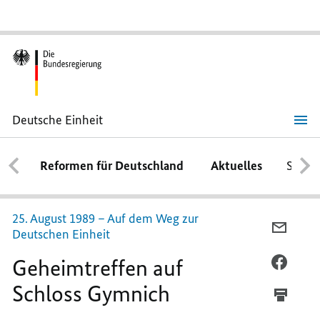
Deutsche Einheit
Geheimtreffen
auf
Schloss
Reformen für Deutschland
Aktuelles
Schwe
Gymnich
25. August 1989 – Auf dem Weg zur
PER
Deutschen Einheit
E-
Geheimtreffen auf
MAIL
PER
TEILEN
FACEB
Schloss Gymnich
GEHEI
TEILEN
AUF
GEHEI