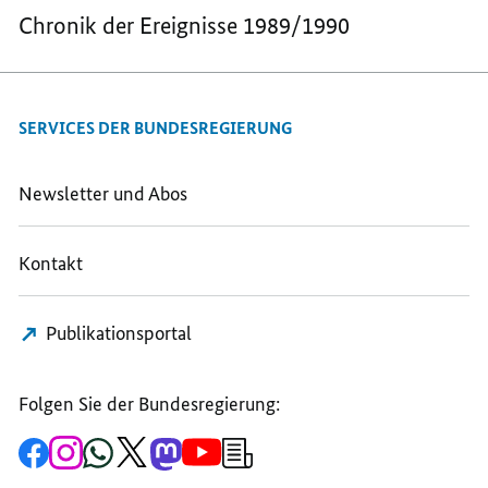
Chronik der Ereignisse 1989/1990
SERVICES DER BUNDESREGIERUNG
Newsletter und Abos
Kontakt
Publikationsportal
Folgen Sie der Bundesregierung:
Zur
Zum
Zum
Zum
Zum
Zum
Newsletter-
Facebook-
Instagram-
WhatsApp-
X-
Mastodon-
YouTube-
Anmeldung
Seite
Account
Kanal
Kanal
Kanal
Kanal
der