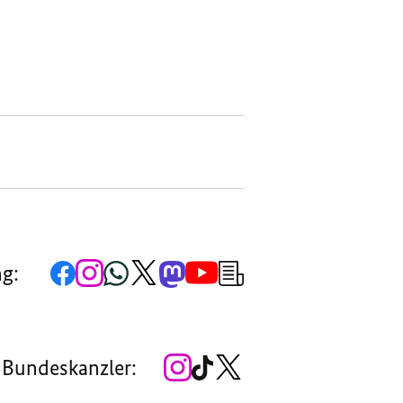
Zur
Zum
Zum
Zum
Zum
Zum
Newsletter-
ng:
Facebook-
Instagram-
WhatsApp-
X-
Mastodon-
YouTube-
Anmeldung
Seite
Account
Kanal
Kanal
Kanal
Kanal
der
der
der
der
des
der
der
Bundesregierung
Bundesregierung
Bundesregierung
Bundesregierung
Regierungssprechers
Bundesregierung
Bundesregierung
Zum
Zum
Zum
 Bundeskanzler:
Instagram-
TikTok-
X-
Account
Kanal
Kanal