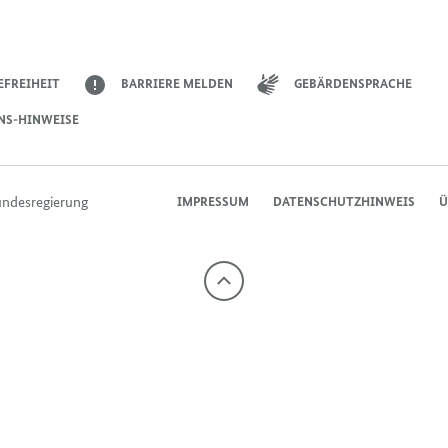
EFREIHEIT
BARRIERE MELDEN
GEBÄRDENSPRACHE
NS-HINWEISE
undesregierung
IMPRESSUM
DATENSCHUTZHINWEIS
Ü
Nach
oben