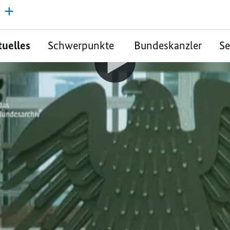
tuelles
Schwerpunkte
Bundeskanzler
S
zung des gesamtdeu
gs
er Präambel unserer Verfassung als gleichb
ten Europa dem Frieden in der Welt dienen"
t Kohl vor dem ersten gesamtdeutschen 