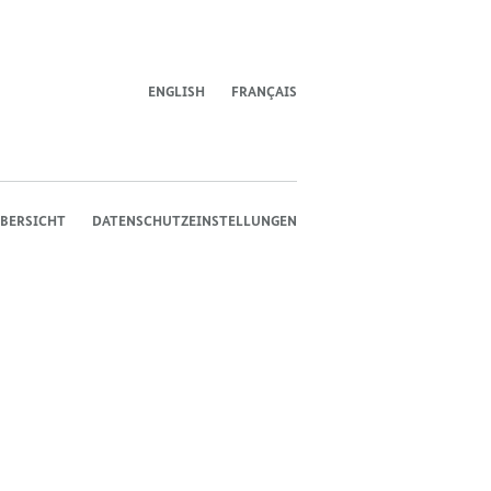
des
des
des
Bundeskanzlers
Bundeskanzlers
Bundeskanzlers
ENGLISH
FRANÇAIS
BERSICHT
DATENSCHUTZEINSTELLUNGEN