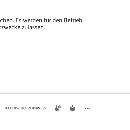
chen. Es werden für den Betrieb
ikzwecke zulassen.
GEBÄRDENSPRACHE
LEICHTE SPRACHE
DATENSCHUTZHINWEIS
WEITERE ELEMENTE DER 