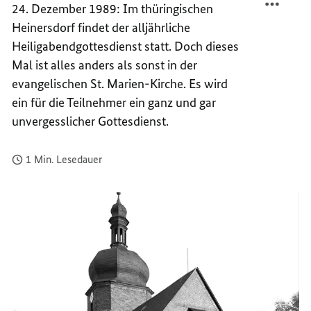
24. Dezember 1989: Im thüringischen
HEILI
ERSTE
Heinersdorf findet der alljährliche
OHNE
HEILI
GRENZ
OHNE
Heiligabendgottesdienst statt. Doch dieses
GRENZ
Mal ist alles anders als sonst in der
evangelischen St. Marien-Kirche. Es wird
ein für die Teilnehmer ein ganz und gar
unvergesslicher Gottesdienst.
1 Min. Lesedauer