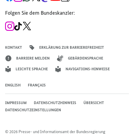
Seite
Account
Kanal
Kanal
Kanal
Kanal
der
der
der
der
des
der
der
Bundesregierung
Folgen Sie dem Bundeskanzler:
Bundesregierung
Bundesregierung
Bundesregierung
Regierungssprechers
Bundesregierung
Bundesregierung
Zum
Zum
Zum
Instagram-
TikTok-
X-
Account
Kanal
Kanal
des
des
des
Bundeskanzlers
Bundeskanzlers
Bundeskanzlers
KONTAKT
ERKLÄRUNG ZUR BARRIEREFREIHEIT
BARRIERE MELDEN
GEBÄRDENSPRACHE
LEICHTE SPRACHE
NAVIGATIONS-HINWEISE
ENGLISH
FRANÇAIS
IMPRESSUM
DATENSCHUTZHINWEIS
ÜBERSICHT
DATENSCHUTZEINSTELLUNGEN
© 2026 Presse- und Informationsamt der Bundesregierung