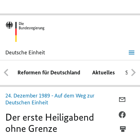
Deutsche Einheit
Der
erste
Heiligabend
Reformen für Deutschland
Aktuelles
Schwe
ohne
Grenze
24. Dezember 1989 - Auf dem Weg zur
PER
Deutschen Einheit
E-
Der erste Heiligabend
MAIL
PER
TEILEN
FACEB
ohne Grenze
DER
TEILEN
ERSTE
DER