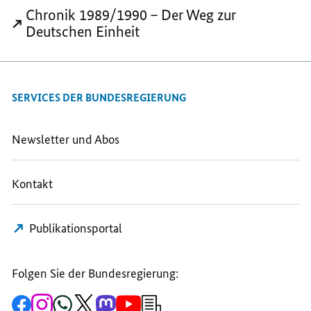
DER
ERSTE
ERSTE
Chronik 1989/1990 – Der Weg zur
ERSTE
HEILIGABEND
HEILIGABEND
Deutschen Einheit
HEILIGABEND
OHNE
OHNE
OHNE
GRENZE
GRENZE
GRENZE
SERVICES DER BUNDESREGIERUNG
Newsletter und Abos
Kontakt
Publikationsportal
Folgen Sie der Bundesregierung:
Zur
Zum
Zum
Zum
Zum
Zum
Newsletter-
Facebook-
Instagram-
WhatsApp-
X-
Mastodon-
YouTube-
Anmeldung