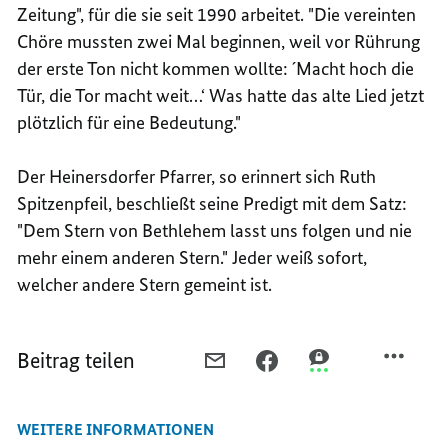
Zeitung", für die sie seit 1990 arbeitet. "Die vereinten
Chöre mussten zwei Mal beginnen, weil vor Rührung
der erste Ton nicht kommen wollte: ´Macht hoch die
Tür, die Tor macht weit…‘ Was hatte das alte Lied jetzt
plötzlich für eine Bedeutung."
Der Heinersdorfer Pfarrer, so erinnert sich Ruth
Spitzenpfeil, beschließt seine Predigt mit dem Satz:
"Dem Stern von Bethlehem lasst uns folgen und nie
mehr einem anderen Stern." Jeder weiß sofort,
welcher andere Stern gemeint ist.
Beitrag teilen
PER
PER
PER
E-
FACEBOOK
THREEMA
MAIL
TEILEN,
TEILEN,
WEITERE INFORMATIONEN
TEILEN,
DER
DER