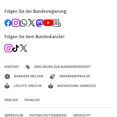
Folgen Sie der Bundesregierung:
Zur
Zum
Zum
Zum
Zum
Zum
Newsletter-
Facebook-
Instagram-
WhatsApp-
X-
Mastodon-
YouTube-
Anmeldung
Seite
Account
Kanal
Kanal
Kanal
Kanal
der
der
der
der
des
der
der
Bundesregierung
Folgen Sie dem Bundeskanzler:
Bundesregierung
Bundesregierung
Bundesregierung
Regierungssprechers
Bundesregierung
Bundesregierung
Zum
Zum
Zum
Instagram-
TikTok-
X-
Account
Kanal
Kanal
des
des
des
Bundeskanzlers
Bundeskanzlers
Bundeskanzlers
KONTAKT
ERKLÄRUNG ZUR BARRIEREFREIHEIT
BARRIERE MELDEN
GEBÄRDENSPRACHE
LEICHTE SPRACHE
NAVIGATIONS-HINWEISE
ENGLISH
FRANÇAIS
IMPRESSUM
DATENSCHUTZHINWEIS
ÜBERSICHT