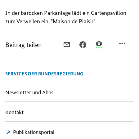
In der barocken Parkanlage lädt ein Gartenpavillon
zum Verweilen ein, "Maison de Plaisir".
Beitrag teilen
PER
PER
PER
E-
FACEBOOK
THREEMA
MAIL
TEILEN,
TEILEN,
TEILEN,
DAS
DAS
SERVICES DER BUNDESREGIERUNG
DAS
GÄSTEHAUS
GÄSTEHAUS
GÄSTEHAUS
DER
DER
DER
BUNDESREGIERUNG
BUNDESREGIERUN
Newsletter und Abos
BUNDESREGIERUNG
Kontakt
Publikationsportal