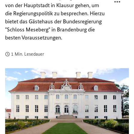
von der Hauptstadt in Klausur gehen, um
DER
GÄSTE
BUNDE
DER
die Regierungspolitik zu besprechen. Hierzu
BUNDE
bietet das Gästehaus der Bundesregierung
"Schloss Meseberg" in Brandenburg die
besten Voraussetzungen.
1 Min. Lesedauer