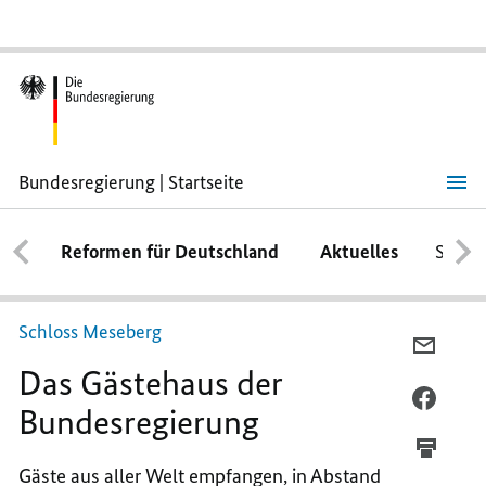
Bundesregierung | Startseite
Das
Gästehaus
der
Reformen für Deutschland
Aktuelles
Schwe
Bundesregierung
Schloss Meseberg
PER
Das Gästehaus der
E-
MAIL
PER
Bundesregierung
TEILEN
FACEB
DAS
TEILEN
Gäste aus aller Welt empfangen, in Abstand
GÄSTE
DAS