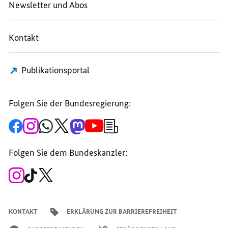
Newsletter und Abos
Kontakt
Publikationsportal
Folgen Sie der Bundesregierung:
Zur
Zum
Zum
Zum
Zum
Zum
Newsletter-
Facebook-
Instagram-
WhatsApp-
X-
Mastodon-
YouTube-
Anmeldung
Seite
Account
Kanal
Kanal
Kanal
Kanal
der
der
der
der
des
der
der
Bundesregierung
Folgen Sie dem Bundeskanzler:
Bundesregierung
Bundesregierung
Bundesregierung
Regierungssprechers
Bundesregierung
Bundesregierung
Zum
Zum
Zum
Instagram-
TikTok-
X-
Account
Kanal
Kanal
des
des
des
Bundeskanzlers
Bundeskanzlers
Bundeskanzlers
KONTAKT
ERKLÄRUNG ZUR BARRIEREFREIHEIT