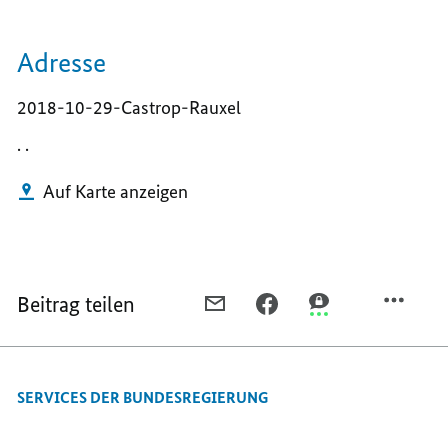
Adresse
2018-10-29-Castrop-Rauxel
. .
Auf Karte anzeigen
Beitrag teilen
PER
PER
PER
E-
FACEBOOK
THREEMA
MAIL
TEILEN,
TEILEN,
TEILEN,
CASTROP-
CASTROP-
SERVICES DER BUNDESREGIERUNG
CASTROP-
RAUXEL
RAUXEL
RAUXEL