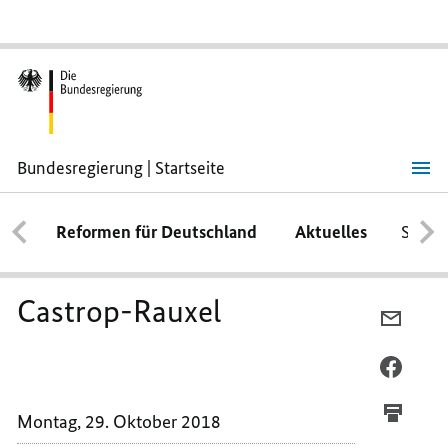
Bundesregierung | Startseite
Castrop-
Rauxel
Reformen für Deutschland
Aktuelles
Schwe
Castrop-Rauxel
PER
E-
MAIL
PER
TEILEN
FACEB
CASTR
TEILEN
Montag, 29. Oktober 2018
RAUXE
CASTR