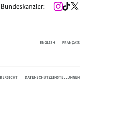
Zum
Zum
Zum
 Bundeskanzler:
Instagram-
TikTok-
X-
Account
Kanal
Kanal
des
des
des
Bundeskanzlers
Bundeskanzlers
Bundeskanzlers
ENGLISH
FRANÇAIS
BERSICHT
DATENSCHUTZEINSTELLUNGEN