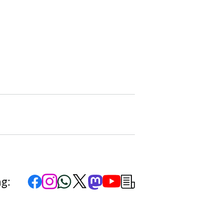
Zur
Zum
Zum
Zum
Zum
Zum
Newsletter-
ng:
Facebook-
Instagram-
WhatsApp-
X-
Mastodon-
YouTube-
Anmeldung
Seite
Account
Kanal
Kanal
Kanal
Kanal
der
der
der
der
des
der
der
Bundesregierung
Bundesregierung
Bundesregierung
Bundesregierung
Regierungssprechers
Bundesregierung
Bundesregierung