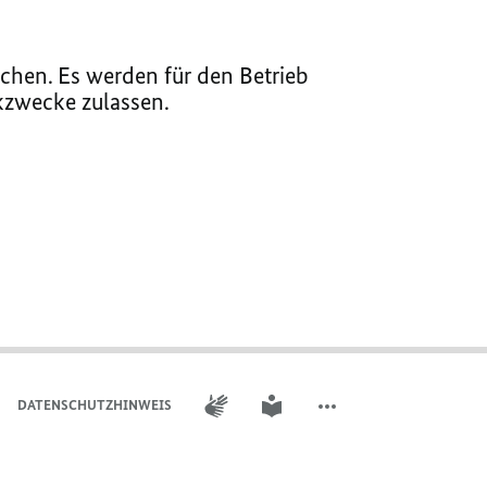
chen. Es werden für den Betrieb
ikzwecke zulassen.
GEBÄRDENSPRACHE
LEICHTE SPRACHE
DATENSCHUTZHINWEIS
WEITERE ELEMENTE DER 