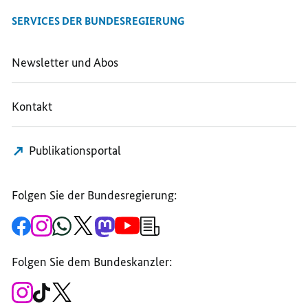
TEILEN,
BERLIN
BERLIN
SERVICES DER BUNDESREGIERUNG
BERLIN
Newsletter und Abos
Kontakt
Publikationsportal
Folgen Sie der Bundesregierung:
Zur
Zum
Zum
Zum
Zum
Zum
Newsletter-
Facebook-
Instagram-
WhatsApp-
X-
Mastodon-
YouTube-
Anmeldung
Seite
Account
Kanal
Kanal
Kanal
Kanal
der
der
der
der
des
der
der
Bundesregierung
Folgen Sie dem Bundeskanzler:
Bundesregierung
Bundesregierung
Bundesregierung
Regierungssprechers
Bundesregierung
Bundesregierung
Zum
Zum
Zum
Instagram-
TikTok-
X-