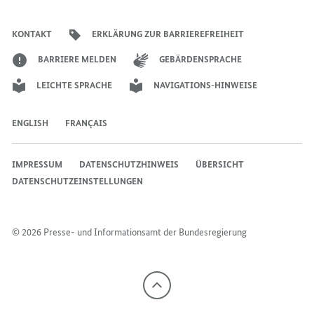
Account
Kanal
Kanal
des
des
des
Bundeskanzlers
Bundeskanzlers
Bundeskanzlers
KONTAKT
ERKLÄRUNG ZUR BARRIEREFREIHEIT
BARRIERE MELDEN
GEBÄRDENSPRACHE
LEICHTE SPRACHE
NAVIGATIONS-HINWEISE
ENGLISH
FRANÇAIS
IMPRESSUM
DATENSCHUTZHINWEIS
ÜBERSICHT
DATENSCHUTZEINSTELLUNGEN
© 2026 Presse- und Informationsamt der Bundesregierung
Nach
oben