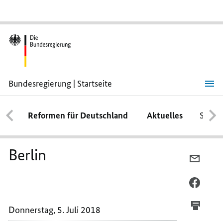
Bundesregierung | Startseite
Berlin
Reformen für Deutschland
Aktuelles
Schwe
Berlin
PER
E-
MAIL
PER
TEILEN
FACEB
BERLI
TEILEN
Donnerstag, 5. Juli 2018
BERLI