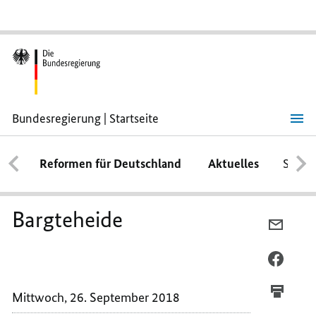
Bundesregierung | Startseite
Bargteheide
Reformen für Deutschland
Aktuelles
Schwe
Bargteheide
PER
E-
MAIL
PER
TEILEN
FACEB
BARGT
TEILEN
Mittwoch, 26. September 2018
BARGT