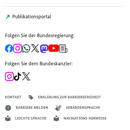
Publikationsportal
Folgen Sie der Bundesregierung:
Zur
Zum
Zum
Zum
Zum
Zum
Newsletter-
Facebook-
Instagram-
WhatsApp-
X-
Mastodon-
YouTube-
Anmeldung
Seite
Account
Kanal
Kanal
Kanal
Kanal
der
der
der
der
des
der
der
Bundesregierung
Folgen Sie dem Bundeskanzler:
Bundesregierung
Bundesregierung
Bundesregierung
Regierungssprechers
Bundesregierung
Bundesregierung
Zum
Zum
Zum
Instagram-
TikTok-
X-
Account
Kanal
Kanal
des
des
des
Bundeskanzlers
Bundeskanzlers
Bundeskanzlers
KONTAKT
ERKLÄRUNG ZUR BARRIEREFREIHEIT
BARRIERE MELDEN
GEBÄRDENSPRACHE
LEICHTE SPRACHE
NAVIGATIONS-HINWEISE