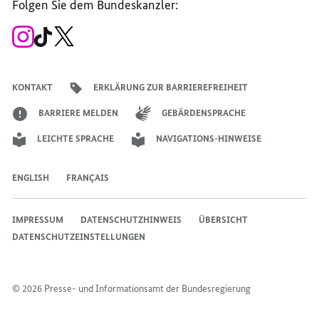
Folgen Sie dem Bundeskanzler:
Bundesregierung
Bundesregierung
Bundesregierung
Regierungssprechers
Bundesregierung
Bundesregierung
Zum
Zum
Zum
Instagram-
TikTok-
X-
Account
Kanal
Kanal
des
des
des
Bundeskanzlers
Bundeskanzlers
Bundeskanzlers
KONTAKT
ERKLÄRUNG ZUR BARRIEREFREIHEIT
BARRIERE MELDEN
GEBÄRDENSPRACHE
LEICHTE SPRACHE
NAVIGATIONS-HINWEISE
ENGLISH
FRANÇAIS
IMPRESSUM
DATENSCHUTZHINWEIS
ÜBERSICHT
DATENSCHUTZEINSTELLUNGEN
© 2026 Presse- und Informationsamt der Bundesregierung