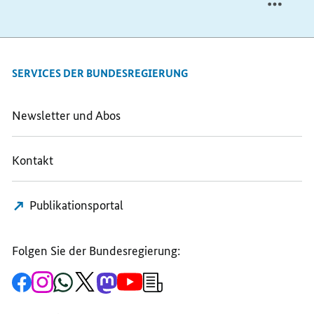
SERVICES DER BUNDESREGIERUNG
Newsletter und Abos
Kontakt
Publikationsportal
Folgen Sie der Bundesregierung:
Zur
Zum
Zum
Zum
Zum
Zum
Newsletter-
Facebook-
Instagram-
WhatsApp-
X-
Mastodon-
YouTube-
Anmeldung
Seite
Account
Kanal
Kanal
Kanal
Kanal
der
der
der
der
des
der
der
Bundesregierung