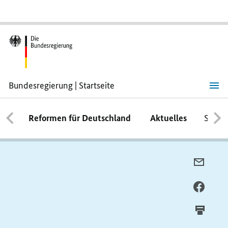
Bundesregierung | Startseite
Reformen für Deutschland
Aktuelles
Schwe
PER
E-
MAIL
PER
TEILE
FACEB
TEILE