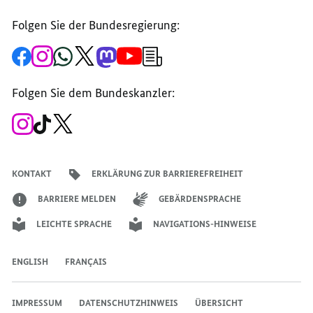
Folgen Sie der Bundesregierung:
Zur
Zum
Zum
Zum
Zum
Zum
Newsletter-
Facebook-
Instagram-
WhatsApp-
X-
Mastodon-
YouTube-
Anmeldung
Seite
Account
Kanal
Kanal
Kanal
Kanal
der
der
der
der
des
der
der
Bundesregierung
Folgen Sie dem Bundeskanzler:
Bundesregierung
Bundesregierung
Bundesregierung
Regierungssprechers
Bundesregierung
Bundesregierung
Zum
Zum
Zum
Instagram-
TikTok-
X-
Account
Kanal
Kanal
des
des
des
Bundeskanzlers
Bundeskanzlers
Bundeskanzlers
KONTAKT
ERKLÄRUNG ZUR BARRIEREFREIHEIT
BARRIERE MELDEN
GEBÄRDENSPRACHE
LEICHTE SPRACHE
NAVIGATIONS-HINWEISE
ENGLISH
FRANÇAIS
IMPRESSUM
DATENSCHUTZHINWEIS
ÜBERSICHT