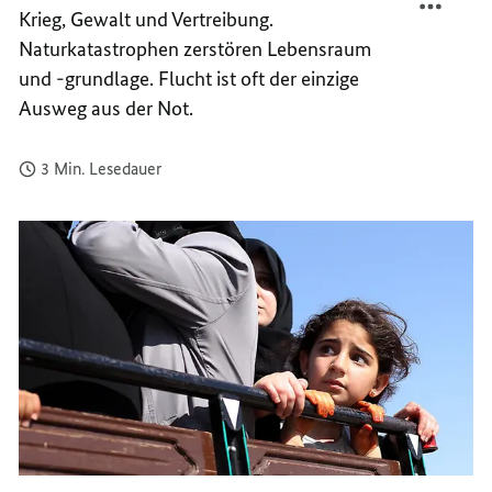
Krieg, Gewalt und Vertreibung.
MENSC
MILLI
AUF
MENSC
Naturkatastrophen zerstören Lebensraum
DER
AUF
und -grundlage. Flucht ist oft der einzige
FLUCH
DER
Ausweg aus der Not.
FLUCH
3 Min. Lesedauer