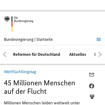
Bundesregierung | Startseite
45
Millionen
Menschen
Reformen für Deutschland
Aktuelles
Schwe
auf
der
Flucht
Weltflüchtlingstag
PER
45 Millionen Menschen
E-
MAIL
PER
auf der Flucht
TEILEN
FACEB
45
TEILEN
Millionen Menschen leiden weltweit unter
MILLI
45