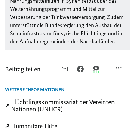
Nahrungsmittelhilfen in Syrien selbst über das
Welternährungsprogramm und Mittel zur
Verbesserung der Trinkwasserversorgung. Zudem
unterstützt die Bundesregierung den Ausbau der
Schulinfrastruktur für syrische Flüchtlinge und in
den Aufnahmegemeinden der Nachbarländer.
Beitrag teilen
PER
PER
PER
E-
FACEBOOK
THREEMA
MAIL
TEILEN,
TEILEN,
WEITERE INFORMATIONEN
TEILEN,
45
45
45
MILLIONEN
MILLIONEN
Flüchtlingskommissariat der Vereinten
MILLIONEN
MENSCHEN
MENSCHEN
Nationen (UNHCR)
MENSCHEN
AUF
AUF
AUF
DER
DER
Humanitäre Hilfe
DER
FLUCHT
FLUCHT
FLUCHT