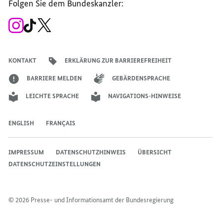
Folgen Sie dem Bundeskanzler:
Bundesregierung
Bundesregierung
Bundesregierung
Regierungssprechers
Bundesregierung
Bundesregierung
Zum
Zum
Zum
Instagram-
TikTok-
X-
Account
Kanal
Kanal
des
des
des
Bundeskanzlers
Bundeskanzlers
Bundeskanzlers
KONTAKT
ERKLÄRUNG ZUR BARRIEREFREIHEIT
BARRIERE MELDEN
GEBÄRDENSPRACHE
LEICHTE SPRACHE
NAVIGATIONS-HINWEISE
ENGLISH
FRANÇAIS
IMPRESSUM
DATENSCHUTZHINWEIS
ÜBERSICHT
DATENSCHUTZEINSTELLUNGEN
© 2026 Presse- und Informationsamt der Bundesregierung