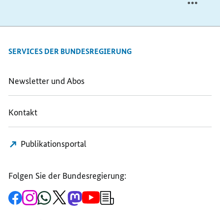
SERVICES DER BUNDESREGIERUNG
Newsletter und Abos
Kontakt
Publikationsportal
Folgen Sie der Bundesregierung:
Zur
Zum
Zum
Zum
Zum
Zum
Newsletter-
Facebook-
Instagram-
WhatsApp-
X-
Mastodon-
YouTube-
Anmeldung
Seite
Account
Kanal
Kanal
Kanal
Kanal
der
der
der
der
des
der
der
Bundesregierung