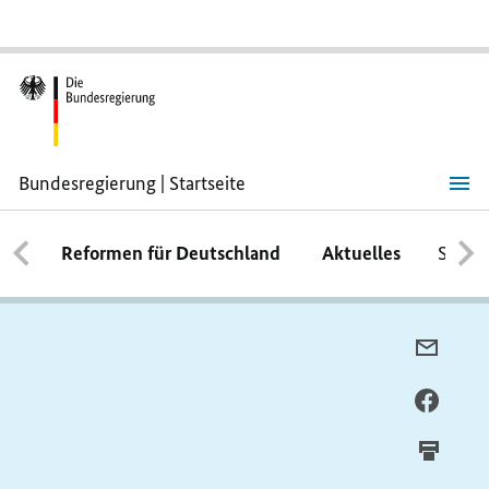
Bundesregierung | Startseite
Reformen für Deutschland
Aktuelles
Schwe
PER
E-
MAIL
PER
TEILE
FACEB
TEILE