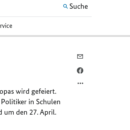
Suche
ervice
PER
E-
MAIL
PER
TEILEN,
FACEBOOK
EUROPA
TEILEN,
opas wird gefeiert.
KOMMT
EUROPA
IN
KOMMT
Politiker in Schulen
DIE
IN
 um den 27. April.
SCHULE
DIE
SCHULE