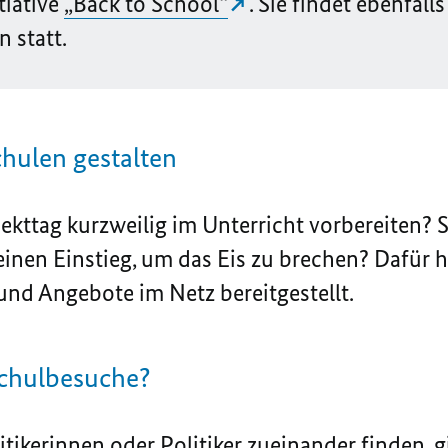
tiative
„Back to School“
. Sie findet ebenfalls
 statt.
hulen gestalten
ekttag kurzweilig im Unterricht vorbereiten? 
nen Einstieg, um das Eis zu brechen? Dafür h
und Angebote im Netz bereitgestellt.
Schulbesuche?
ikerinnen oder Politiker zueinander finden, gi