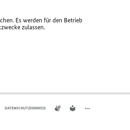
chen. Es werden für den Betrieb
ikzwecke zulassen.
GEBÄRDENSPRACHE
LEICHTE SPRACHE
DATENSCHUTZHINWEIS
WEITERE ELEMENTE DER 