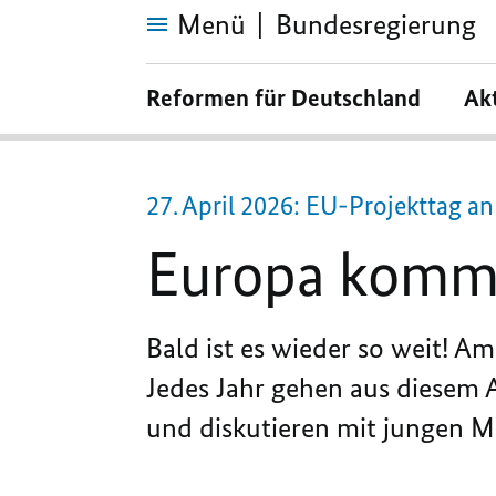
Menü
Bundesregierung
Europa
kommt
Reformen für Deutschland
Ak
in
die
Schule
27. April 2026: EU-Projekttag a
Europa kommt
Bald ist es wieder so weit! Am
Jedes Jahr gehen aus diesem A
und diskutieren mit jungen M