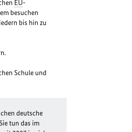
schen
EU
-
tdem besuchen
edern bis hin zu
n.
schen Schule und
suchen deutsche
 Sie tun das im